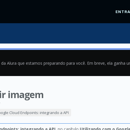
ENTR
a da Alura que estamos preparando para você. Em breve, ela ganha 
bir imagem
4
ogle Cloud Endpoints: integrando a API
ndpoints: integrando a API
, no capítulo
Utilizando com o Googl