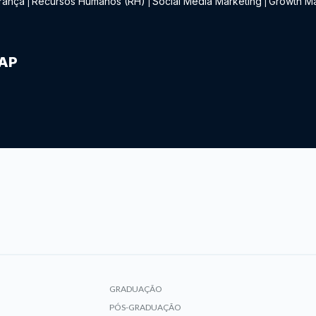
rança
Recursos Humanos (RH)
Social Media Marketing
Growth Ma
|
|
|
IAP
GRADUAÇÃO
PÓS-GRADUAÇÃO