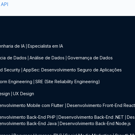
 API
nharia de IA
Especialista em IA
|
cia de Dados
Análise de Dados
Governança de Dados
|
|
d Security
AppSec: Desenvolvimento Seguro de Aplicações
|
form Engineering
SRE (Site Reliability Engineering)
|
esign
UX Design
|
nvolvimento Mobile com Flutter
Desenvolvimento Front-End Reac
|
envolvimento Back-End PHP
Desenvolvimento Back-End .NET
Des
|
|
envolvimento Back-End Java
Desenvolvimento Back-End Node.js
|