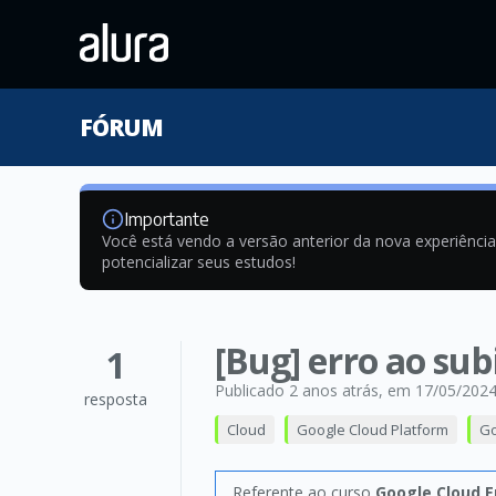
FÓRUM
Importante
Você está vendo a versão anterior da nova experiênci
potencializar seus estudos!
[Bug] erro ao su
1
Publicado 2 anos atrás
, em 17/05/202
resposta
Cloud
Google Cloud Platform
Go
Referente ao curso
Google Cloud E