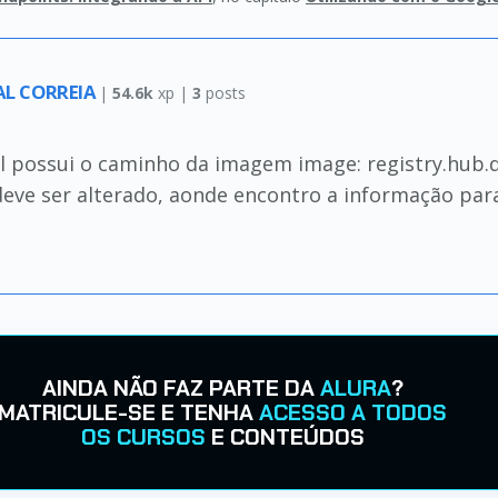
L CORREIA
|
54.6k
xp |
3
posts
 possui o caminho da imagem image: registry.hub.
deve ser alterado, aonde encontro a informação pa
AINDA NÃO FAZ PARTE DA
ALURA
?
MATRICULE-SE E TENHA
ACESSO A TODOS
OS CURSOS
E CONTEÚDOS