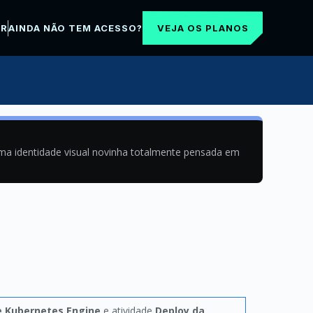
VEJA OS PLANOS
AR
AINDA NÃO TEM ACESSO?
uma identidade visual novinha totalmente pensada em
e Kubernetes Engine
e atividade
Deploy da