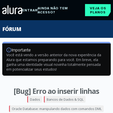
AINDA NÃO TEM
VEJA OS
ENTRAR
ACESSO?
PLANOS
FÓRUM
Importante
Você está vendo a versão anterior da nova experiência da
Alura que estamos preparando para você. Em breve, ela
ganha uma identidade visual novinha totalmente pensada
em potencializar seus estudos!
[Bug] Erro ao inserir linhas
Dados
Bancos de Dados & SQL
Oracle Database: manipulando dados com comandos DML