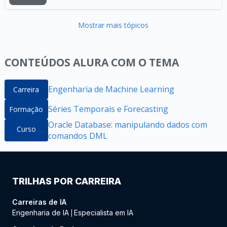
Mostrar mais tópicos
CONTEÚDOS ALURA COM O TEMA
Engenharia de Machine Learning
Carreira
Séries Temporais e Forecasting
Formação
Oracle Database: manipulando dados com
Curso
comandos DML
TRILHAS POR CARREIRA
Carreiras de IA
Engenharia de IA
Especialista em IA
|