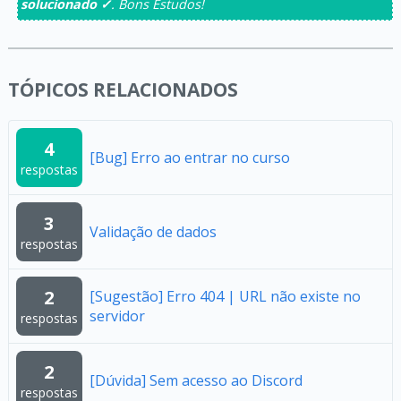
solucionado ✓
. Bons Estudos!
TÓPICOS RELACIONADOS
4
[Bug] Erro ao entrar no curso
respostas
3
Validação de dados
respostas
2
[Sugestão] Erro 404 | URL não existe no
servidor
respostas
2
[Dúvida] Sem acesso ao Discord
respostas