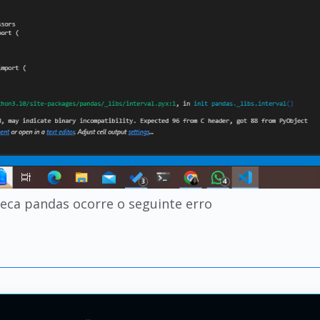
teca pandas ocorre o seguinte erro