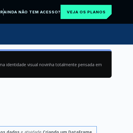
VEJA OS PLANOS
AR
AINDA NÃO TEM ACESSO?
uma identidade visual novinha totalmente pensada em
os dados
e atividade
Criando um DataFrame