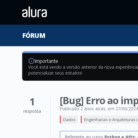
FÓRUM
Importante
Você está vendo a versão anterior da nova experiênci
potencializar seus estudos!
[Bug] Erro ao im
1
Publicado 2 anos atrás
, em 27/06/202
resposta
Dados
Engenharias e Arquiteturas
Referente ao curso
Python e APIs: