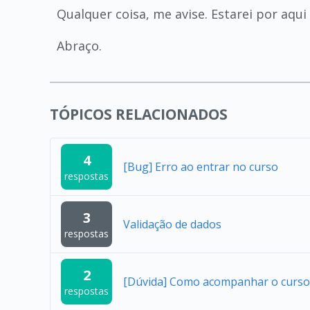
Qualquer coisa, me avise. Estarei por aqui 
Abraço.
TÓPICOS RELACIONADOS
4
[Bug] Erro ao entrar no curso
respostas
3
Validação de dados
respostas
2
[Dúvida] Como acompanhar o curso u
respostas