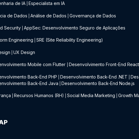
nharia de IA
Especialista em IA
|
cia de Dados
Análise de Dados
Governança de Dados
|
|
d Security
AppSec: Desenvolvimento Seguro de Aplicações
|
form Engineering
SRE (Site Reliability Engineering)
|
esign
UX Design
|
nvolvimento Mobile com Flutter
Desenvolvimento Front-End Reac
|
envolvimento Back-End PHP
Desenvolvimento Back-End .NET
Des
|
|
envolvimento Back-End Java
Desenvolvimento Back-End Node.js
|
rança
Recursos Humanos (RH)
Social Media Marketing
Growth Ma
|
|
|
IAP