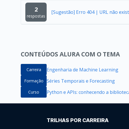
2
[Sugestão] Erro 404 | URL não exist
respostas
CONTEÚDOS ALURA COM O TEMA
Engenharia de Machine Learning
Carreira
Séries Temporais e Forecasting
Formação
Python e APIs: conhecendo a bibliote
Curso
TRILHAS POR CARREIRA