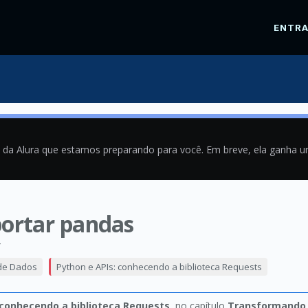
ENTR
a da Alura que estamos preparando para você. Em breve, ela ganha 
portar pandas
4
 de Dados
Python e APIs: conhecendo a biblioteca Requests
 conhecendo a biblioteca Requests
, no capítulo
Transformando 