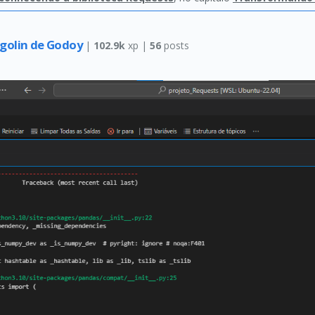
ogolin de Godoy
|
102.9k
xp |
56
posts