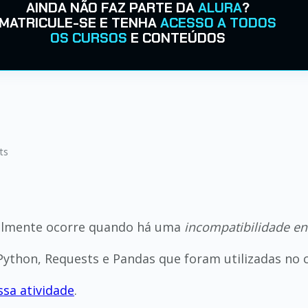
AINDA NÃO FAZ PARTE DA
ALURA
?
MATRICULE-SE E TENHA
ACESSO A TODOS
OS CURSOS
E CONTEÚDOS
ts
ralmente ocorre quando há uma
incompatibilidade ent
 Python, Requests e Pandas que foram utilizadas no 
ssa atividade
.