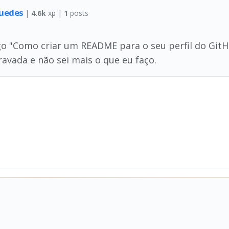
Guedes
|
4.6k
xp |
1
posts
tigo "Como criar um README para o seu perfil do Gi
ravada e não sei mais o que eu faço.