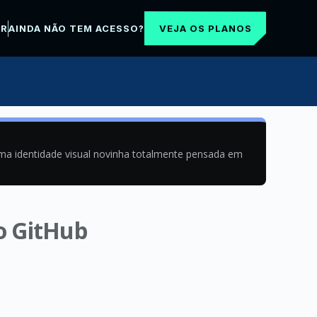
VEJA OS PLANOS
AR
AINDA NÃO TEM ACESSO?
uma identidade visual novinha totalmente pensada em
no GitHub