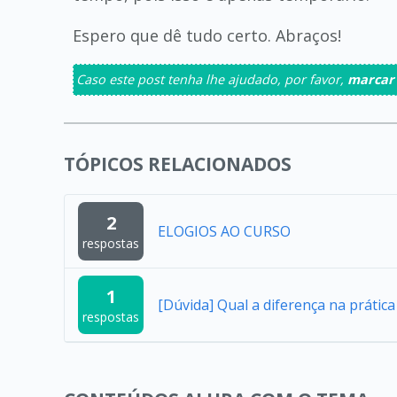
Espero que dê tudo certo. Abraços!
Caso este post tenha lhe ajudado, por favor,
marcar
TÓPICOS RELACIONADOS
2
ELOGIOS AO CURSO
respostas
1
[Dúvida] Qual a diferença na práti
respostas