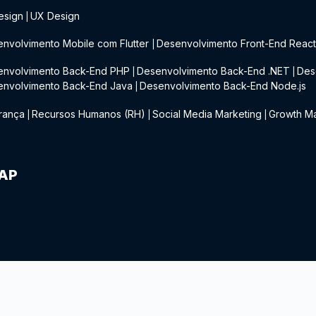
esign
UX Design
|
nvolvimento Mobile com Flutter
Desenvolvimento Front-End Reac
|
envolvimento Back-End PHP
Desenvolvimento Back-End .NET
Des
|
|
envolvimento Back-End Java
Desenvolvimento Back-End Node.js
|
rança
Recursos Humanos (RH)
Social Media Marketing
Growth Ma
|
|
|
IAP