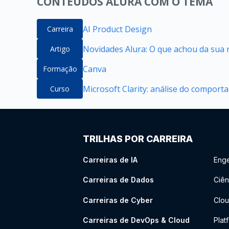
CONTEÚDOS ALURA COM O TEMA
AI Product Design
Carreira
Novidades Alura: O que achou da sua 
Artigo
Canva
Formação
Microsoft Clarity: análise do compor
Curso
TRILHAS POR CARREIRA
Carreiras de IA
Enge
Carreiras de Dados
Ciên
Carreiras de Cyber
Clou
Carreiras de DevOps & Cloud
Plat