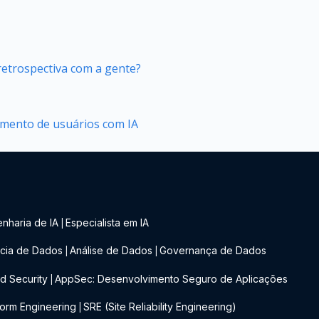
retrospectiva com a gente?
tamento de usuários com IA
nharia de IA
Especialista em IA
|
cia de Dados
Análise de Dados
Governança de Dados
|
|
d Security
AppSec: Desenvolvimento Seguro de Aplicações
|
form Engineering
SRE (Site Reliability Engineering)
|