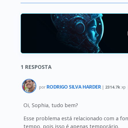
1
RESPOSTA
RODRIGO SILVA HARDER
por
|
2314.7k
xp 
Oi, Sophia, tudo bem?
Esse problema está relacionado com a fon
tempo, pois isso é apenas temporário.