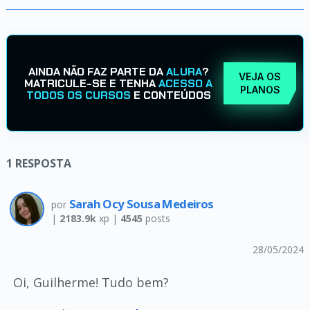
AINDA NÃO FAZ PARTE DA
ALURA
?
VEJA OS
MATRICULE-SE E TENHA
ACESSO A
PLANOS
TODOS OS CURSOS
E CONTEÚDOS
1
RESPOSTA
Sarah Ocy Sousa Medeiros
por
|
2183.9k
xp |
4545
posts
28/05/2024
Oi, Guilherme! Tudo bem?