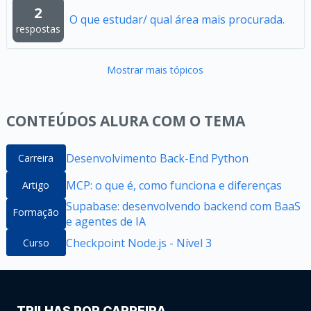
2
O que estudar/ qual área mais procurada.
respostas
Mostrar mais tópicos
CONTEÚDOS ALURA COM O TEMA
Desenvolvimento Back-End Python
Carreira
MCP: o que é, como funciona e diferenças
Artigo
Supabase: desenvolvendo backend com BaaS
Formação
e agentes de IA
Checkpoint Node.js - Nível 3
Curso
TRILHAS POR CARREIRA