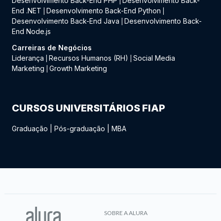
Desenvolvimento Back-End PHP
Desenvolvimento Back-
|
End .NET
Desenvolvimento Back-End Python
|
|
Desenvolvimento Back-End Java
Desenvolvimento Back-
|
End Node.js
Carreiras de Negócios
Liderança
Recursos Humanos (RH)
Social Media
|
|
Marketing
Growth Marketing
|
CURSOS UNIVERSITÁRIOS FIAP
Graduação
|
Pós-graduação
|
MBA
SOBRE A ALURA