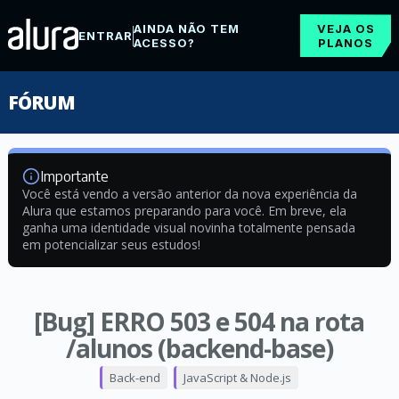
AINDA NÃO TEM
VEJA OS
ENTRAR
ACESSO?
PLANOS
FÓRUM
Importante
Você está vendo a versão anterior da nova experiência da
Alura que estamos preparando para você. Em breve, ela
ganha uma identidade visual novinha totalmente pensada
em potencializar seus estudos!
[Bug] ERRO 503 e 504 na rota
/alunos (backend-base)
Back-end
JavaScript & Node.js