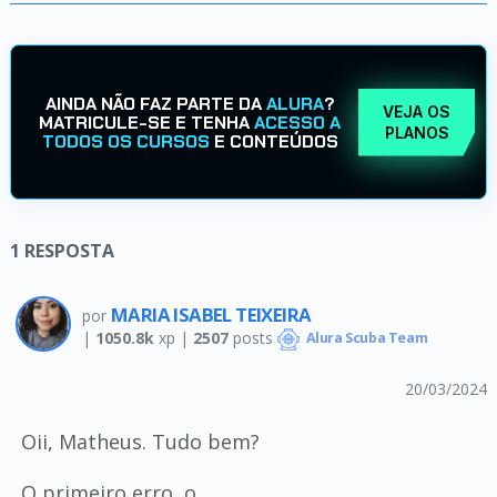
AINDA NÃO FAZ PARTE DA
ALURA
?
VEJA OS
MATRICULE-SE E TENHA
ACESSO A
PLANOS
TODOS OS CURSOS
E CONTEÚDOS
1
RESPOSTA
MARIA ISABEL TEIXEIRA
por
|
1050.8k
xp |
2507
posts
Alura Scuba Team
20/03/2024
Oii, Matheus. Tudo bem?
O primeiro erro, o