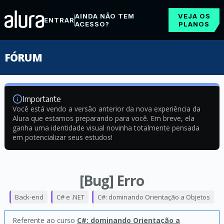
AINDA NÃO TEM
VEJA OS
ENTRAR
ACESSO?
PLANOS
FÓRUM
Importante
Você está vendo a versão anterior da nova experiência da
Alura que estamos preparando para você. Em breve, ela
ganha uma identidade visual novinha totalmente pensada
em potencializar seus estudos!
[Bug] Erro
Back-end
C# e .NET
C#: dominando Orientação a Objetos
Referente ao curso
C#: dominando Orientação a