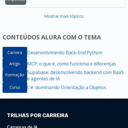
Mostrar mais tópicos
CONTEÚDOS ALURA COM O TEMA
Desenvolvimento Back-End Python
Carreira
MCP: o que é, como funciona e diferenças
Artigo
Supabase: desenvolvendo backend com BaaS
Formação
e agentes de IA
C#: dominando Orientação a Objetos
Curso
TRILHAS POR CARREIRA
Carreiras de IA