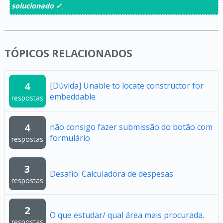
solucionado ✓
.
TÓPICOS RELACIONADOS
4
[Dúvida] Unable to locate constructor for
embeddable
respostas
4
não consigo fazer submissão do botão com
formulário
respostas
3
Desafio: Calculadora de despesas
respostas
2
O que estudar/ qual área mais procurada.
respostas