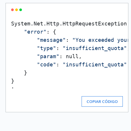
System.Net.Http.HttpRequestException:
"error"
: {

"message"
: 
"You exceeded your
"type"
: 
"insufficient_quota"
,

"param"
: null,

"code"
: 
"insufficient_quota"
    }

}

COPIAR CÓDIGO