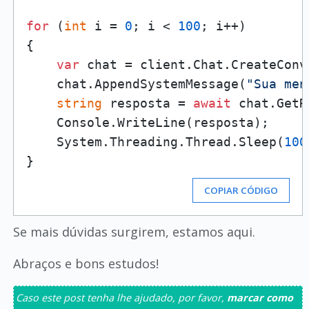
for
 (
int
 i = 
0
; i < 
100
; i++)

{

var
 chat = client.Chat.CreateConve
    chat.AppendSystemMessage(
"Sua men
string
 resposta = 
await
 chat.GetR
    Console.WriteLine(resposta);

    System.Threading.Thread.Sleep(
100
COPIAR CÓDIGO
Se mais dúvidas surgirem, estamos aqui.
Abraços e bons estudos!
Caso este post tenha lhe ajudado, por favor,
marcar como