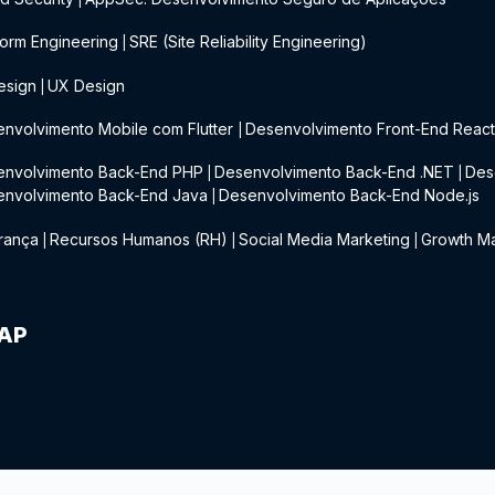
form Engineering
SRE (Site Reliability Engineering)
|
esign
UX Design
|
nvolvimento Mobile com Flutter
Desenvolvimento Front-End Reac
|
envolvimento Back-End PHP
Desenvolvimento Back-End .NET
Des
|
|
envolvimento Back-End Java
Desenvolvimento Back-End Node.js
|
rança
Recursos Humanos (RH)
Social Media Marketing
Growth Ma
|
|
|
IAP