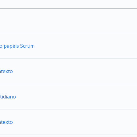
do papéis Scrum
ntexto
tidiano
ntexto