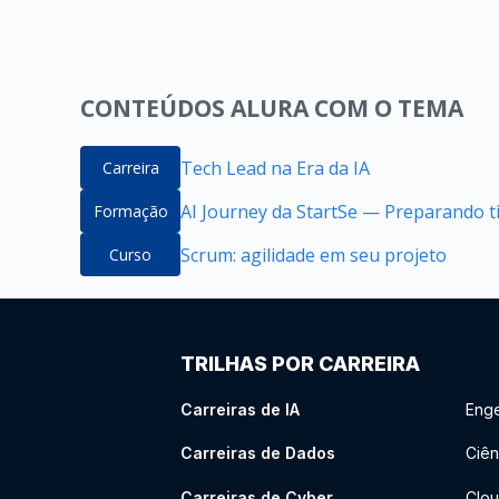
CONTEÚDOS ALURA COM O TEMA
Tech Lead na Era da IA
Carreira
AI Journey da StartSe — Preparando ti
Formação
Scrum: agilidade em seu projeto
Curso
TRILHAS POR CARREIRA
Carreiras de IA
Enge
Carreiras de Dados
Ciên
Carreiras de Cyber
Clou