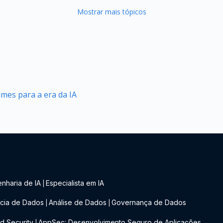
Mostrar mais tópicos
mes para a era da IA
nharia de IA
Especialista em IA
|
cia de Dados
Análise de Dados
Governança de Dados
|
|
d Security
AppSec: Desenvolvimento Seguro de Aplicações
|