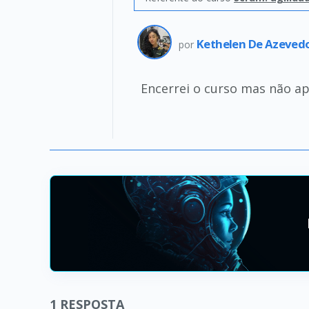
Kethelen De Azeved
por
Encerrei o curso mas não apa
1
RESPOSTA