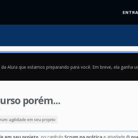
ENTR
a da Alura que estamos preparando para você. Em breve, ela ganha 
curso porém...
4
rum: agilidade em seu projeto
de em seu projeto
, no capítulo
Scrum na prática
e atividade
O qu