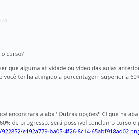
osts
 o curso?
ser que alguma atividade ou vídeo das aulas anteri
o você tenha atingido a porcentagem superior à 60% 
 você encontrará a aba ''Outras opções'' Clique na ab
% de progresso, será poss;ivel concluir o curso e g
1/922852/e192a779-ba05-4f26-8c14-65abf918ad02.pn