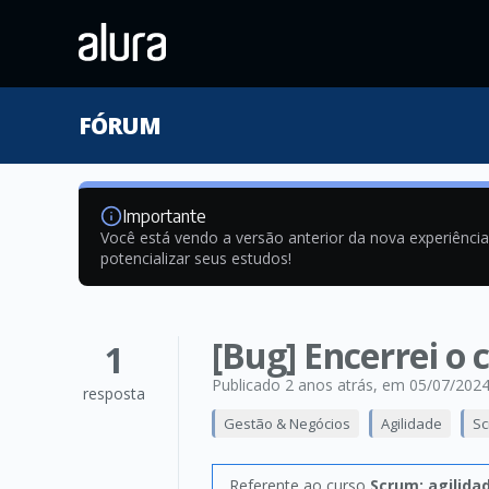
FÓRUM
Importante
Você está vendo a versão anterior da nova experiênci
potencializar seus estudos!
[Bug] Encerrei o 
1
Publicado 2 anos atrás
, em 05/07/202
resposta
Gestão & Negócios
Agilidade
Sc
Referente ao curso
Scrum: agilida