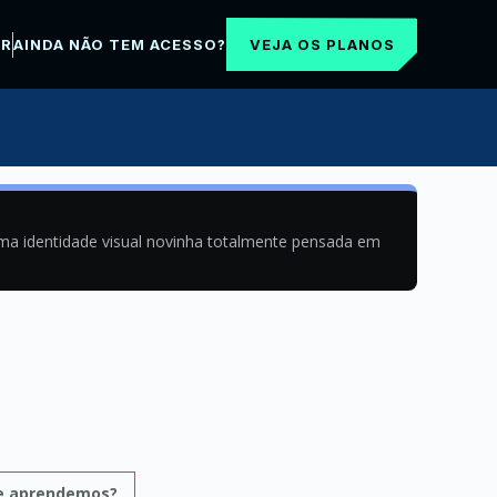
VEJA OS PLANOS
AR
AINDA NÃO TEM ACESSO?
uma identidade visual novinha totalmente pensada em
e aprendemos?