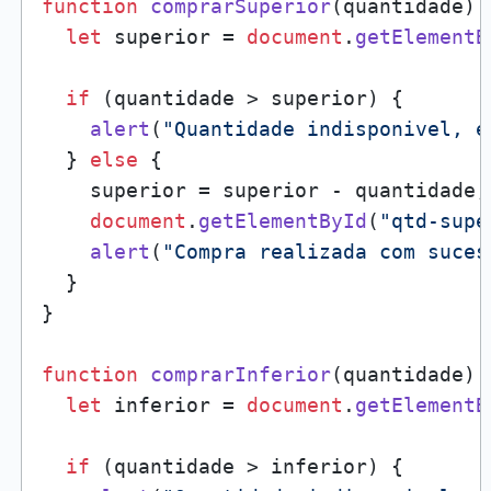
function
comprarSuperior
(
quantidade
) {
let
 superior = 
document
.
getElementB
if
 (quantidade > superior) {

alert
(
"Quantidade indisponivel, e
  } 
else
 {

    superior = superior - quantidade;

document
.
getElementById
(
"qtd-supe
alert
(
"Compra realizada com suces
  }

}

function
comprarInferior
(
quantidade
) {
let
 inferior = 
document
.
getElementB
if
 (quantidade > inferior) {
