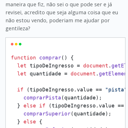
maneira que fiz, não sei o que pode ser e já
revisei, acredito que seja alguma coisa que eu
não estou vendo, poderiam me ajudar por
gentileza?
function
comprar
(
) {

let
 tipoDeIngresso = 
document
.
getEl
let
 quantidade = 
document
.
getElemen
if
 (tipoDeIngresso.
value
 == 
"pista"
comprarPista
(quantidade);

  } 
else
if
 (tipoDeIngresso.
value
 == 
comprarSuperior
(quantidade);

  } 
else
 {
