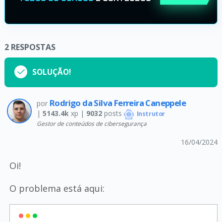
2
RESPOSTAS
SOLUÇÃO!
Rodrigo da Silva Ferreira Caneppele
por
|
5143.4k
xp |
9032
posts
Instrutor
Gestor de conteúdos de cibersegurança
16/04/2024
Oi!
O problema está aqui: