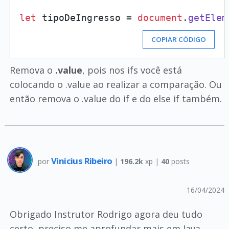
let
 tipoDeIngresso = 
document
.
getElem
COPIAR CÓDIGO
Remova o
.value
, pois nos ifs você está
colocando o .value ao realizar a comparação. Ou
então remova o .value do if e do else if também.
Vinicius Ribeiro
por
|
196.2k
xp |
40
posts
16/04/2024
Obrigado Instrutor Rodrigo agora deu tudo
certo, preciso me aprofundar mais em Java