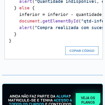
alert
(
"Quantidade indisponivel, e
  } 
else
 {

    inferior = inferior - quantidade;

document
.
getElementById
(
"qtd-infe
alert
(
"Compra realizada com suces
  }

COPIAR CÓDIGO
AINDA NÃO FAZ PARTE DA
ALURA
?
VEJA OS
MATRICULE-SE E TENHA
ACESSO A
PLANOS
TODOS OS CURSOS
E CONTEÚDOS