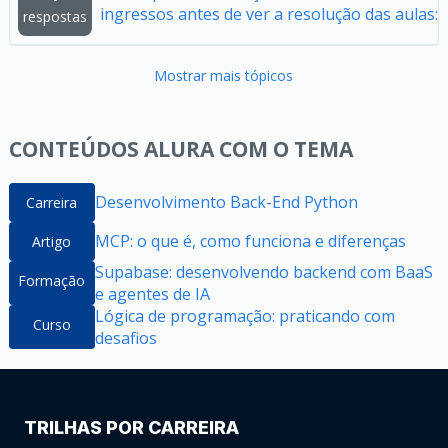
ingressos antes de ver a resolução das aulas:
respostas
Mostrar mais tópicos
CONTEÚDOS ALURA COM O TEMA
Desenvolvimento Back-End Python
Carreira
MCP: o que é, como funciona e diferenças
Artigo
Supabase: desenvolvendo backend com BaaS
Formação
e agentes de IA
Lógica de programação: praticando com
Curso
desafios
TRILHAS POR CARREIRA