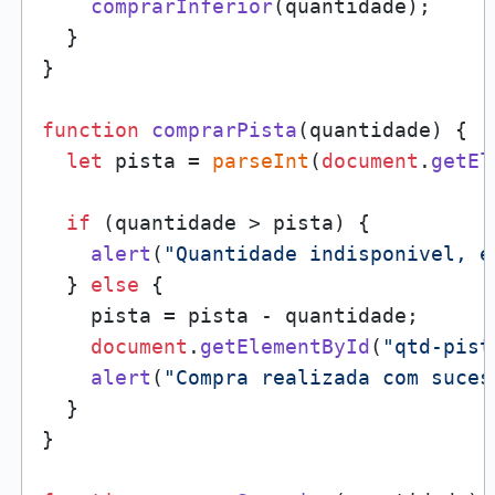
comprarInferior
(quantidade);

  }

}

function
comprarPista
(
quantidade
) {

let
 pista = 
parseInt
(
document
.
getEl
if
 (quantidade > pista) {

alert
(
"Quantidade indisponivel, e
  } 
else
 {

    pista = pista - quantidade;

document
.
getElementById
(
"qtd-pist
alert
(
"Compra realizada com suces
  }

}
