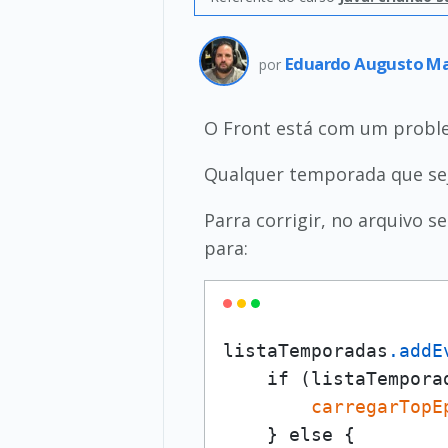
Eduardo Augusto Ma
por
O Front está com um proble
Qualquer temporada que sej
Parra corrigir, no arquivo s
para:
listaTemporadas
.addE
    if (listaTempora
carregarTopE
    } else {
