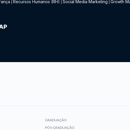
rança
Recursos Humanos (RH)
Social Media Marketing
Growth Ma
|
|
|
IAP
GRADUAÇÃO
PÓS-GRADUAÇÃO