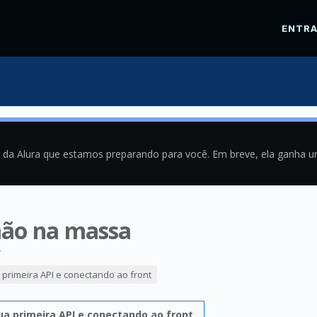
ENTR
a da Alura que estamos preparando para você. Em breve, ela ganha 
mão na massa
4
 primeira API e conectando ao front
sua primeira API e conectando ao front