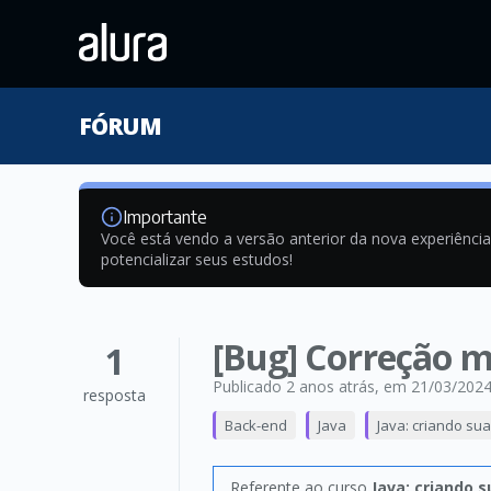
FÓRUM
Importante
Você está vendo a versão anterior da nova experiênci
potencializar seus estudos!
[Bug] Correção 
1
Publicado 2 anos atrás
, em 21/03/202
resposta
Back-end
Java
Java: criando sua
Referente ao curso
Java: criando 