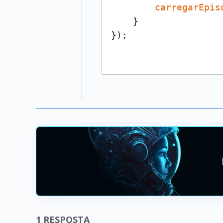
carregarEpis
    }

1
RESPOSTA