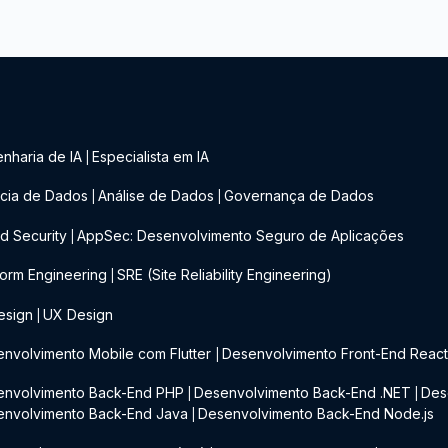
nharia de IA
Especialista em IA
|
cia de Dados
Análise de Dados
Governança de Dados
|
|
d Security
AppSec: Desenvolvimento Seguro de Aplicações
|
form Engineering
SRE (Site Reliability Engineering)
|
esign
UX Design
|
nvolvimento Mobile com Flutter
Desenvolvimento Front-End Reac
|
envolvimento Back-End PHP
Desenvolvimento Back-End .NET
Des
|
|
envolvimento Back-End Java
Desenvolvimento Back-End Node.js
|