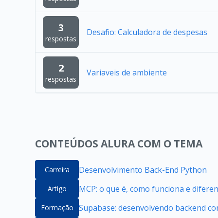
3
Desafio: Calculadora de despesas
respostas
2
Variaveis de ambiente
respostas
CONTEÚDOS ALURA COM O TEMA
Desenvolvimento Back-End Python
Carreira
MCP: o que é, como funciona e difere
Artigo
Supabase: desenvolvendo backend com
Formação