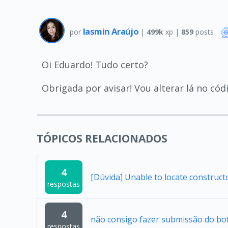
Iasmin Araújo
por
|
499k
xp |
859
posts
Oi Eduardo! Tudo certo?
Obrigada por avisar! Vou alterar lá no códi
TÓPICOS RELACIONADOS
4
[Dúvida] Unable to locate construc
respostas
4
não consigo fazer submissão do bo
respostas