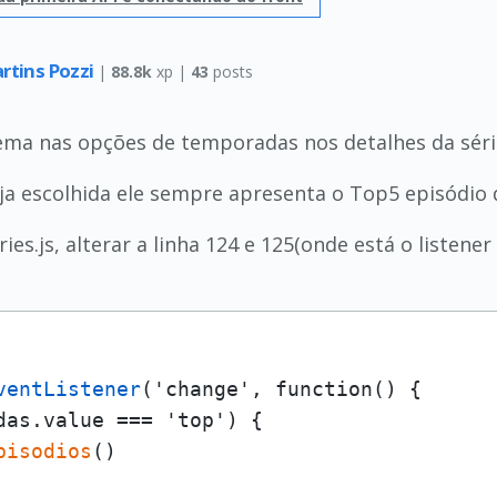
rtins Pozzi
|
88.8k
xp |
43
posts
ma nas opções de temporadas nos detalhes da séri
a escolhida ele sempre apresenta o Top5 episódio d
eries.js, alterar a linha 124 e 125(onde está o liste
ventListener
('change', function() {

das.value === 'top') {

pisodios
()
