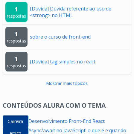
1
[Dúvida] Dúvida referente ao uso de
<strong> no HTML
respostas
1
sobre o curso de front-end
respostas
1
[Dúvida] tag simples no react
respostas
Mostrar mais tópicos
CONTEÚDOS ALURA COM O TEMA
Desenvolvimento Front-End React
Carreira
Async/await no JavaScript: o que é e quando
Artigo