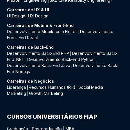
Platform Engineering
SRE (Site Reliability Engineering)
|
Carreiras de UX & UI
UI Design
UX Design
|
Carreiras de Mobile & Front-End
Desenvolvimento Mobile com Flutter
Desenvolvimento
|
Front-End React
Carreiras de Back-End
Desenvolvimento Back-End PHP
Desenvolvimento Back-
|
End .NET
Desenvolvimento Back-End Python
|
|
Desenvolvimento Back-End Java
Desenvolvimento Back-
|
End Node.js
Carreiras de Negócios
Liderança
Recursos Humanos (RH)
Social Media
|
|
Marketing
Growth Marketing
|
CURSOS UNIVERSITÁRIOS FIAP
Graduação
|
Pós-graduação
|
MBA