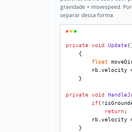
gravidade + movespeed. Port
separar dessa forma:
private
void
Update
(
    {

float
 moveDi
        rb.velocity 
    }

private
void
HandleJ
if
(!isGround
return
;

        rb.velocity 
    }
