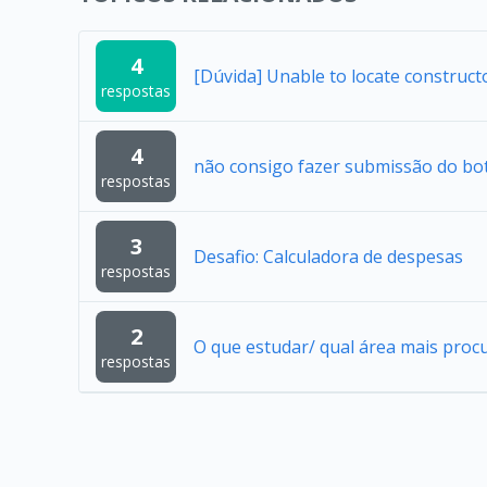
4
[Dúvida] Unable to locate construc
respostas
4
não consigo fazer submissão do bo
respostas
3
Desafio: Calculadora de despesas
respostas
2
O que estudar/ qual área mais proc
respostas