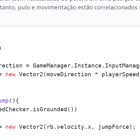
anto, pulo e movimentação estão correlacionados ne
)
rection = GameManager.Instance.InputManag
= 
new
 Vector2(moveDirection * playerSpeed
ump
()
{

edChecker.isGrounded())

= 
new
 Vector2(rb.velocity.x, jumpForce);
