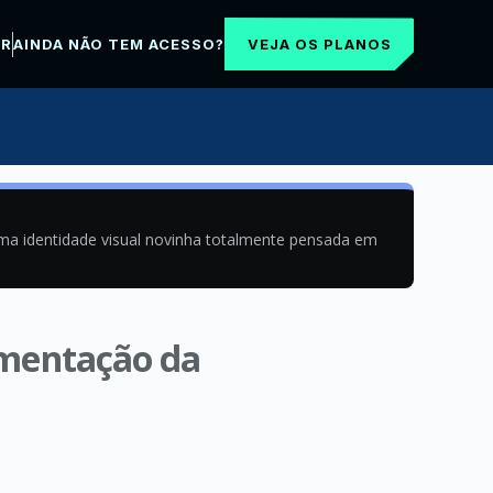
VEJA OS PLANOS
AR
AINDA NÃO TEM ACESSO?
uma identidade visual novinha totalmente pensada em
imentação da