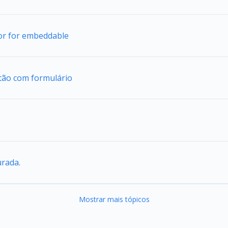
tor for embeddable
tão com formulário
urada.
Mostrar mais tópicos