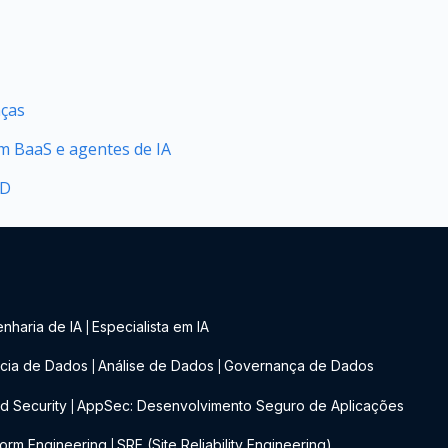
nças
 BaaS e agentes de IA
2D
nharia de IA
Especialista em IA
|
cia de Dados
Análise de Dados
Governança de Dados
|
|
d Security
AppSec: Desenvolvimento Seguro de Aplicações
|
form Engineering
SRE (Site Reliability Engineering)
|