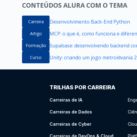
CONTEÚDOS ALURA COM O TEMA
Desenvolvimento Back-End Python
Carreira
MCP: o que é, como funciona e difere
Artigo
Supabase: desenvolvendo backend com
Formação
Unity: criando um jogo metroidvania 
Curso
TRILHAS POR CARREIRA
Carreiras de IA
Enge
Carreiras de Dados
Ciên
Carreiras de Cyber
Clou
Carreiras de DevOps & Cloud
Plat