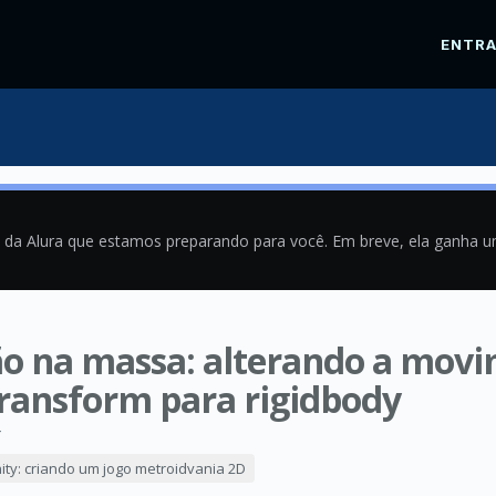
ENTR
a da Alura que estamos preparando para você. Em breve, ela ganha 
ão na massa: alterando a mov
ransform para rigidbody
4
ity: criando um jogo metroidvania 2D