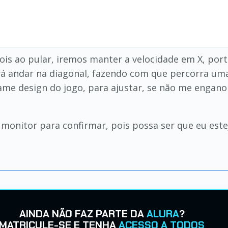
is ao pular, iremos manter a velocidade em X, port
á andar na diagonal, fazendo com que percorra uma
me design do jogo, para ajustar, se não me engano te
 monitor para confirmar, pois possa ser que eu est
AINDA NÃO FAZ PARTE DA
ALURA
?
MATRICULE-SE E TENHA
ACESSO A TODOS