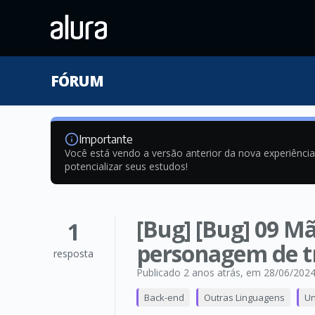
FÓRUM
Importante
Você está vendo a versão anterior da nova experiênci
potencializar seus estudos!
[Bug] [Bug] 09 M
1
personagem de t
resposta
Publicado 2 anos atrás
, em 28/06/202
Back-end
Outras Linguagens
Un