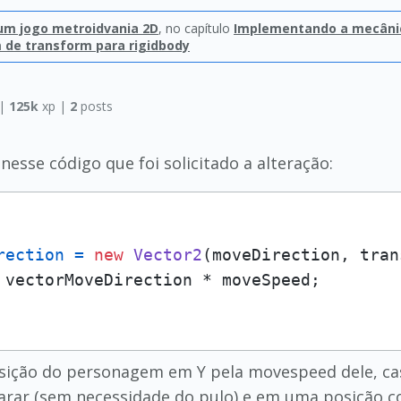
 um jogo metroidvania 2D
, no capítulo
Implementando a mecânic
de transform para rigidbody
|
125k
xp |
2
posts
esse código que foi solicitado a alteração:
rection
=
new
Vector2
(moveDirection, tran
sição do personagem em Y pela movespeed dele, cas
 parar (sem necessidade do pulo) e em uma posição c