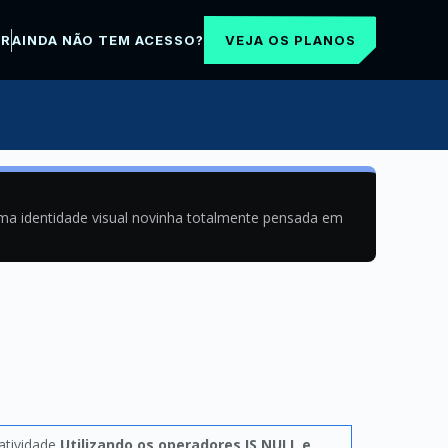
VEJA OS PLANOS
AR
AINDA NÃO TEM ACESSO?
uma identidade visual novinha totalmente pensada em
atividade
Utilizando os operadores IS NULL e