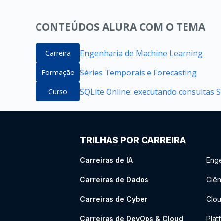
CONTEÚDOS ALURA COM O TEMA
Engenharia de Machine Learning
Carreira
Séries Temporais e Forecasting
Formação
SQLite Online: executando consultas 
Curso
TRILHAS POR CARREIRA
Carreiras de IA
Enge
Carreiras de Dados
Ciên
Carreiras de Cyber
Clou
Carreiras de DevOps & Cloud
Plat