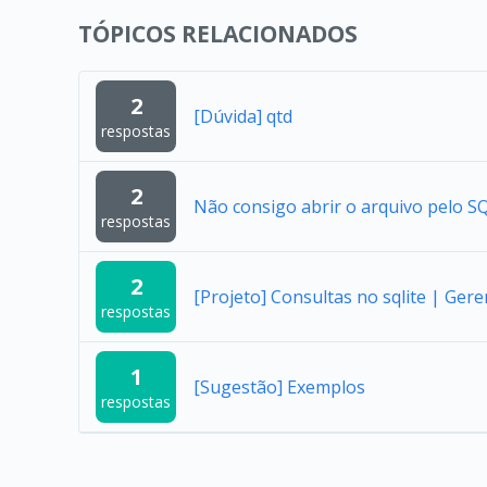
TÓPICOS RELACIONADOS
2
[Dúvida] qtd
respostas
2
Não consigo abrir o arquivo pelo SQ
respostas
2
[Projeto] Consultas no sqlite | Ger
respostas
1
[Sugestão] Exemplos
respostas