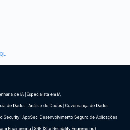
SQL
nharia de IA
Especialista em IA
|
cia de Dados
Análise de Dados
Governança de Dados
|
|
d Security
AppSec: Desenvolvimento Seguro de Aplicações
|
form Engineering
SRE (Site Reliability Engineering)
|