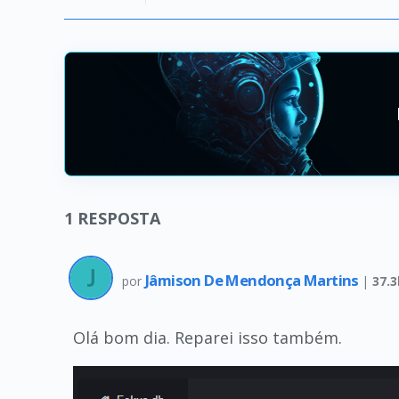
1
RESPOSTA
Jâmison De Mendonça Martins
por
|
37.3
Olá bom dia. Reparei isso também.