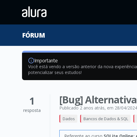
FÓRUM
Importante
Você está vendo a versão anterior da nova experiênci
potencializar seus estudos!
[Bug] Alternativ
1
Publicado 2 anos atrás
, em 28/04/202
resposta
Dados
Bancos de Dados & SQL
Referente ao curso
SQLite Online: