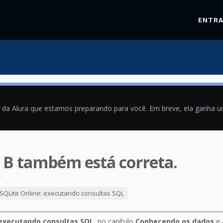
ENTR
a da Alura que estamos preparando para você. Em breve, ela ganha 
a B também está correta.
4
SQLite Online: executando consultas SQL
 executando consultas SQL
, no capítulo
Conhecendo os dados
e 