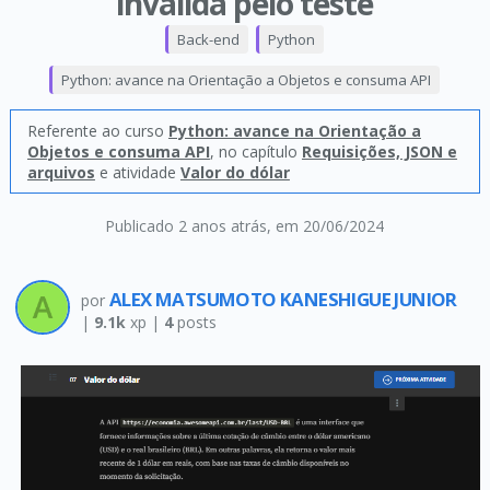
invalida pelo teste
Back-end
Python
Python: avance na Orientação a Objetos e consuma API
Referente ao curso
Python: avance na Orientação a
Objetos e consuma API
, no capítulo
Requisições, JSON e
arquivos
e atividade
Valor do dólar
Publicado 2 anos atrás
, em 20/06/2024
ALEX MATSUMOTO KANESHIGUE JUNIOR
por
|
9.1k
xp |
4
posts