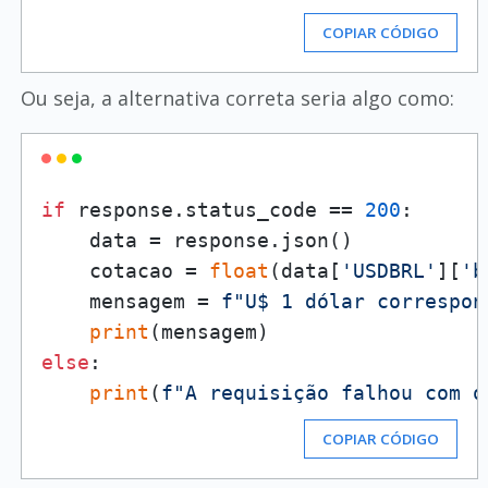
COPIAR CÓDIGO
Ou seja, a alternativa correta seria algo como:
if
 response.status_code == 
200
:

    data = response.json()

    cotacao = 
float
(data[
'USDBRL'
][
'b
    mensagem = 
f"U$ 1 dólar correspon
print
else
:

print
(
f"A requisição falhou com o
COPIAR CÓDIGO