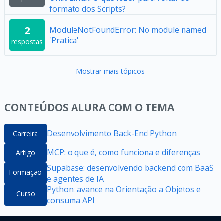
formato dos Scripts?
2
ModuleNotFoundError: No module named
'Pratica'
respostas
Mostrar mais tópicos
CONTEÚDOS ALURA COM O TEMA
Desenvolvimento Back-End Python
Carreira
MCP: o que é, como funciona e diferenças
Artigo
Supabase: desenvolvendo backend com BaaS
Formação
e agentes de IA
Python: avance na Orientação a Objetos e
Curso
consuma API