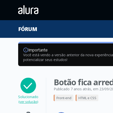
FÓRUM
Importante
Você está vendo a versão anterior da nova experiênci
potencializar seus estudos!
Botão fica arr
Publicado 7 anos atrás
, em 23/09/2
Solucionado
Front-end
HTML e CSS
(ver solução)