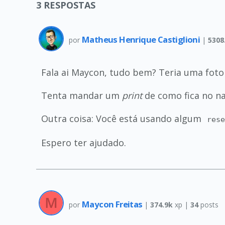
3
RESPOSTAS
Matheus Henrique Castiglioni
por
|
5308
Fala ai Maycon, tudo bem? Teria uma fot
Tenta mandar um
print
de como fica no na
Outra coisa: Você está usando algum
res
Espero ter ajudado.
Maycon Freitas
por
|
374.9k
xp |
34
posts