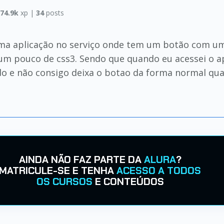
74.9k
xp |
34
posts
 uma aplicação no serviço onde tem um botão com u
m pouco de css3. Sendo que quando eu acessei o a
udo e não consigo deixa o botao da forma normal qu
AINDA NÃO FAZ PARTE DA
ALURA
?
MATRICULE-SE E TENHA
ACESSO A TODOS
OS CURSOS
E CONTEÚDOS