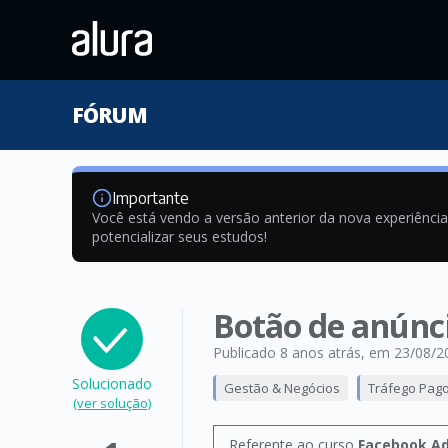
FÓRUM
Importante
Você está vendo a versão anterior da nova experiênci
potencializar seus estudos!
Botão de anúnc
Publicado 8 anos atrás
, em 23/08/2
Solucionado
Gestão & Negócios
Tráfego Pag
(ver solução)
Referente ao curso
Facebook Ad