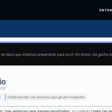
ENTR
a da Alura que estamos preparando para você. Em breve, ela ganha 
io
018
o
Facebook Ads: crie anúncios que geram resultados
s: crie anúncios que geram resultados
, no capítulo
Como ter m