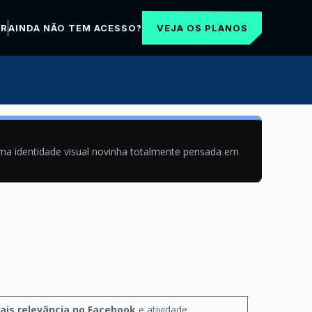
VEJA OS PLANOS
AR
AINDA NÃO TEM ACESSO?
uma identidade visual novinha totalmente pensada em
ais relevância no Facebook
e atividade