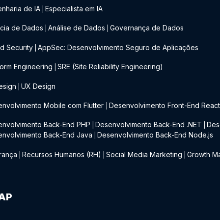
nharia de IA
Especialista em IA
|
cia de Dados
Análise de Dados
Governança de Dados
|
|
d Security
AppSec: Desenvolvimento Seguro de Aplicações
|
form Engineering
SRE (Site Reliability Engineering)
|
esign
UX Design
|
nvolvimento Mobile com Flutter
Desenvolvimento Front-End Reac
|
envolvimento Back-End PHP
Desenvolvimento Back-End .NET
Des
|
|
envolvimento Back-End Java
Desenvolvimento Back-End Node.js
|
rança
Recursos Humanos (RH)
Social Media Marketing
Growth Ma
|
|
|
IAP