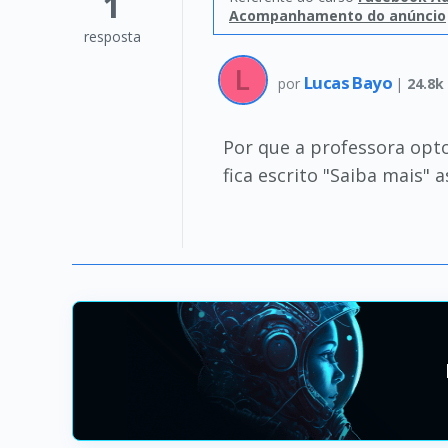
1
Acompanhamento do anúncio
resposta
Lucas Bayo
por
|
24.8k
Por que a professora opt
fica escrito "Saiba mais"