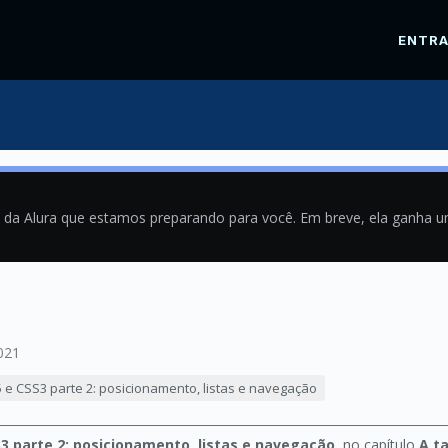
ENTR
a da Alura que estamos preparando para você. Em breve, ela ganha 
021
 e CSS3 parte 2: posicionamento, listas e navegação
3 parte 2: posicionamento, listas e navegação
, no capítulo
A t