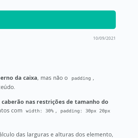
10/09/2021
terno da caixa
, mas não o
,
padding
teúdo.
 caberão nas restrições de tamanho do
entos com
,
width: 30%
padding: 30px 20px
álculo das larguras e alturas dos elemento,