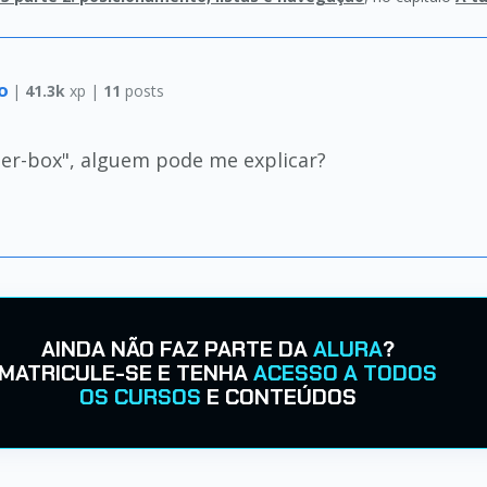
ão
|
41.3k
xp |
11
posts
der-box", alguem pode me explicar?
AINDA NÃO FAZ PARTE DA
ALURA
?
MATRICULE-SE E TENHA
ACESSO A TODOS
OS CURSOS
E CONTEÚDOS