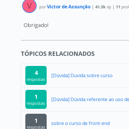
Victor de Assunção
por
|
41.3k
xp |
11
pos
Obrigado!
TÓPICOS RELACIONADOS
4
[Dúvida] Duvida sobre curso
respostas
1
[Dúvida] Dúvida referente ao uso 
respostas
1
sobre o curso de front-end
respostas