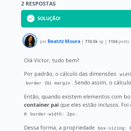
2
RESPOSTAS
SOLUÇÃO!
Beatriz Moura
por
|
770.5k
xp |
1156
posts
Olá Victor, tudo bem?
Por padrão, o cálculo das dimensões
widt
ou
. Sendo assim, o cálcu
border
margin
Então, quando existem elementos com bor
container pai
que eles estão inclusos. Fo
e
.
border-width: 2px
Dessa forma, a propriedade
box-sizing: 