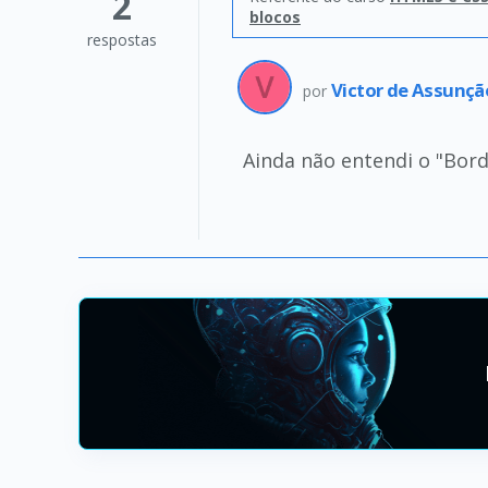
2
blocos
respostas
Victor de Assunç
por
Ainda não entendi o "Bor