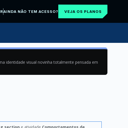
VEJA OS PLANOS
AR
AINDA NÃO TEM ACESSO?
uma identidade visual novinha totalmente pensada em
ag section
e atividade
Comportamentos de