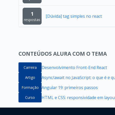
1
[Dúvida] tag simples no react
respostas
CONTEÚDOS ALURA COM O TEMA
Desenvolvimento Front-End React
Carreira
Async/await no JavaScript: o que é e 
Artigo
Angular 19: primeiros passos
Formação
HTML e CSS: responsividade em layou
Curso