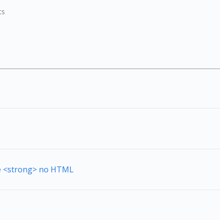
ts
de <strong> no HTML