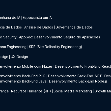
nharia de IA
Especialista em IA
|
cia de Dados
Análise de Dados
Governança de Dados
|
|
d Security
AppSec: Desenvolvimento Seguro de Aplicações
|
form Engineering
SRE (Site Reliability Engineering)
|
esign
UX Design
|
nvolvimento Mobile com Flutter
Desenvolvimento Front-End Reac
|
envolvimento Back-End PHP
Desenvolvimento Back-End .NET
Des
|
|
envolvimento Back-End Java
Desenvolvimento Back-End Node.js
|
rança
Recursos Humanos (RH)
Social Media Marketing
Growth Ma
|
|
|