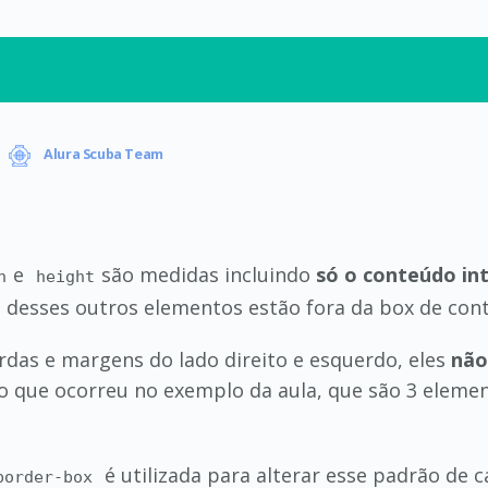
Alura Scuba Team
e
são medidas incluindo
só o conteúdo in
h
height
lo desses outros elementos estão fora da box de con
das e margens do lado direito e esquerdo, eles
não
i o que ocorreu no exemplo da aula, que são 3 elem
é utilizada para alterar esse padrão de c
border-box