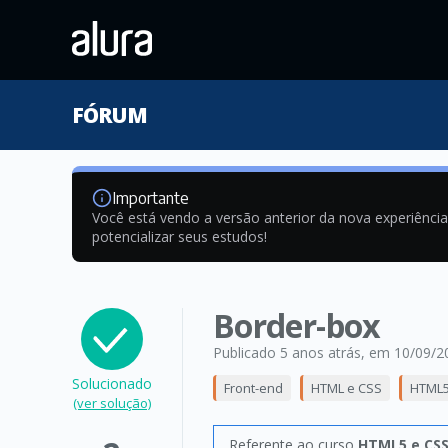
FÓRUM
Importante
Você está vendo a versão anterior da nova experiênci
potencializar seus estudos!
Border-box
Publicado 5 anos atrás
, em 10/09/2
Solucionado
Front-end
HTML e CSS
HTML5
(ver solução)
Referente ao curso
HTML5 e CSS