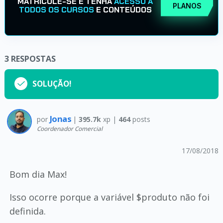
MATRICULE-SE E TENHA
ACESSO A
PLANOS
TODOS OS CURSOS
E CONTEÚDOS
3
RESPOSTAS
SOLUÇÃO!
Jonas
por
|
395.7k
xp |
464
posts
Coordenador Comercial
17/08/2018
Bom dia Max!
Isso ocorre porque a variável $produto não foi
definida.