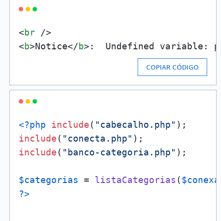
<
br
 />
<
b
>
Notice
</
b
>
:  Undefined variable: p
COPIAR CÓDIGO
<?php
include
(
"cabecalho.php"
include
(
"conecta.php"
include
(
"banco-categoria.php"
);

$categorias
 = 
listaCategorias
(
$conexa
?>