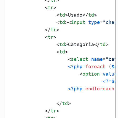
</
tr
>
<
tr
>
<
td
>
Usado
</
td
>
<
td
>
<
input
type
=
"chec
</
tr
>
<
tr
>
<
td
>
Categoria
</
td
>
<
td
>
<
select
name
=
"cat
<?php
foreach
 (
$c
<
option
value
<?=
$c
<?php
endforeach
</
td
>
</
tr
>