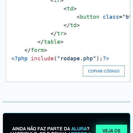
<
tr
>
<
td
>
<
button
class
=
"bt
</
td
>
</
tr
>
</
table
>
</
form
>
<?php
include
(
"rodape.php"
);
?>
COPIAR CÓDIGO
AINDA NÃO FAZ PARTE DA
ALURA
?
VEJA OS