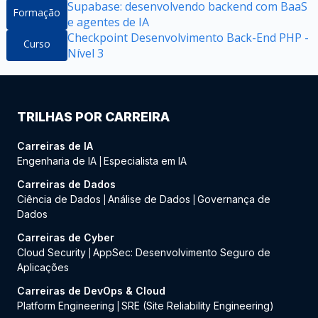
Supabase: desenvolvendo backend com BaaS
Formação
e agentes de IA
Checkpoint Desenvolvimento Back-End PHP -
Curso
Nível 3
TRILHAS POR CARREIRA
Carreiras de IA
Engenharia de IA
Especialista em IA
|
Carreiras de Dados
Ciência de Dados
Análise de Dados
Governança de
|
|
Dados
Carreiras de Cyber
Cloud Security
AppSec: Desenvolvimento Seguro de
|
Aplicações
Carreiras de DevOps & Cloud
Platform Engineering
SRE (Site Reliability Engineering)
|