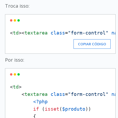
Troca isso:
<
td
>
<
textarea
class
=
"form-control"
na
COPIAR CÓDIGO
Por isso:
<
td
>
<
textarea
class
=
"form-control"
na
<?php
if
 (
isset
(
$produto
))

        {
