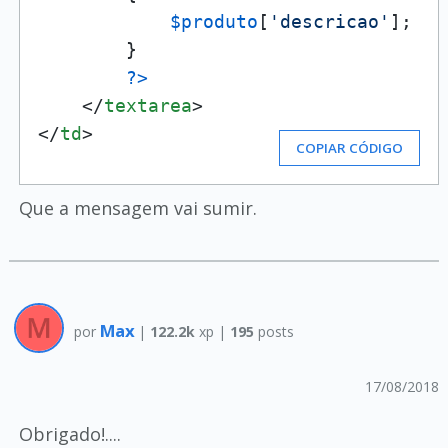
$produto
[
'descricao'
];

        }

?>
</
textarea
>
</
td
>
COPIAR CÓDIGO
Que a mensagem vai sumir.
Max
por
|
122.2k
xp |
195
posts
17/08/2018
Obrigado!....