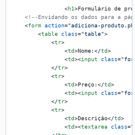
<
h1
>
Formulário de pro
<!--Envidando os dados para a pág
<
form
action
=
"adiciona-produto.ph
<
table
class
=
"table"
>
<
tr
>
<
td
>
Nome:
</
td
>
<
td
>
<
input
class
=
"for
</
tr
>
<
tr
>
<
td
>
Preço:
</
td
>
<
td
>
<
input
class
=
"for
</
tr
>
<
tr
>
<
td
>
Descrição
</
td
>
<
td
>
<
textarea
class
=
"