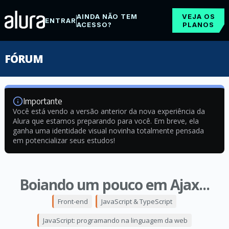
AINDA NÃO TEM
VEJA OS
ENTRAR
ACESSO?
PLANOS
FÓRUM
Importante
Você está vendo a versão anterior da nova experiência da
Alura que estamos preparando para você. Em breve, ela
ganha uma identidade visual novinha totalmente pensada
em potencializar seus estudos!
Boiando um pouco em Ajax...
Front-end
JavaScript & TypeScript
JavaScript: programando na linguagem da web