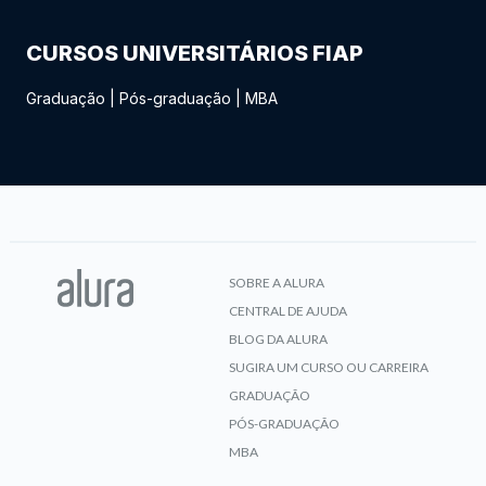
CURSOS UNIVERSITÁRIOS FIAP
Graduação
|
Pós-graduação
|
MBA
SOBRE A ALURA
CENTRAL DE AJUDA
BLOG DA ALURA
SUGIRA UM CURSO OU CARREIRA
GRADUAÇÃO
PÓS-GRADUAÇÃO
MBA