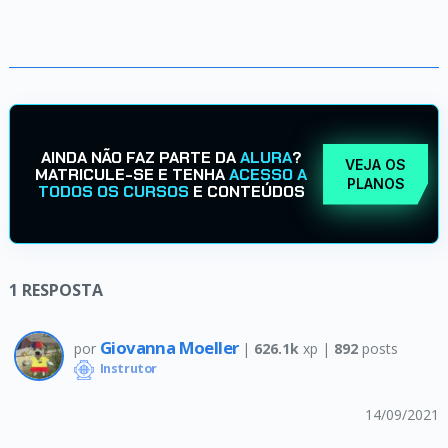
AINDA NÃO FAZ PARTE DA
ALURA
?
VEJA OS
MATRICULE-SE E TENHA
ACESSO A
PLANOS
TODOS OS CURSOS
E CONTEÚDOS
1
RESPOSTA
Giovanna Moeller
por
|
626.1k
xp |
892
posts
Instrutor
14/09/2021