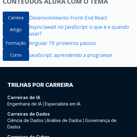
CONTEÚDOS ALURA COM O TEMA
Desenvolvimento Front-End React
Carreira
Async/await no JavaScript: o que é e quando
Artigo
usar?
Angular 19: primeiros passos
Formação
JavaScript: aprendendo a programar
Curso
TRILHAS POR CARREIRA
Carreiras de IA
Engenharia de IA
Especialista em IA
|
Carreiras de Dados
Ciência de Dados
Análise de Dados
Governança de
|
|
Dados
Carreiras de Cyber