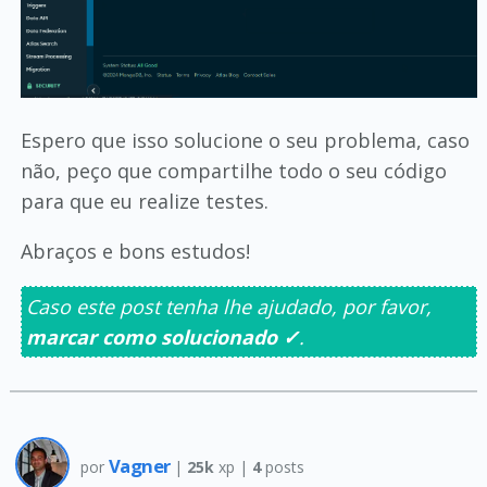
Espero que isso solucione o seu problema, caso
não, peço que compartilhe todo o seu código
para que eu realize testes.
Abraços e bons estudos!
Caso este post tenha lhe ajudado, por favor,
marcar como solucionado ✓
.
Vagner
por
|
25k
xp |
4
posts