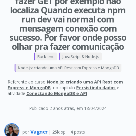
fazer GET por exemplo não
localiza Quando executa npm
run dev vai normal com
mensagem conexão com
sucesso. Por favor onde posso
olhar pra fazer comunicação
Back-end
JavaScript & Node.js
Node.js: criando uma API Rest com Express e MongoDB
Referente ao curso
Node.js: criando uma API Rest com
Express e MongoDB
, no capítulo
Persistindo dados
e
atividade
Conectando MongoDB e API
Publicado 2 anos atrás
, em 18/04/2024
Vagner
por
|
25k
xp |
4
posts