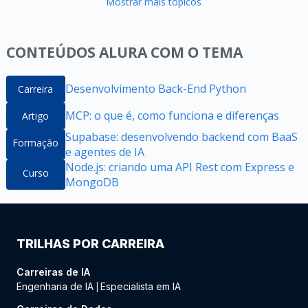
Mostrar mais tópicos
CONTEÚDOS ALURA COM O TEMA
Desenvolvimento Back-End Python
Carreira
MCP: o que é, como funciona e diferenças
Artigo
Supabase: desenvolvendo backend com BaaS
Formação
e agentes de IA
Node.js: criando uma API Rest com Express e
Curso
MongoDB
TRILHAS POR CARREIRA
Carreiras de IA
Engenharia de IA
Especialista em IA
|