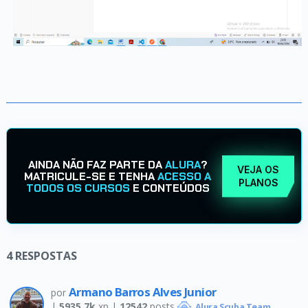
AINDA NÃO FAZ PARTE DA
ALURA
?
VEJA OS
MATRICULE-SE E TENHA
ACESSO A
PLANOS
TODOS OS CURSOS
E CONTEÚDOS
4
RESPOSTAS
Armano Barros Alves Junior
por
|
5935.7k
xp |
12542
posts
Alura Scuba Team