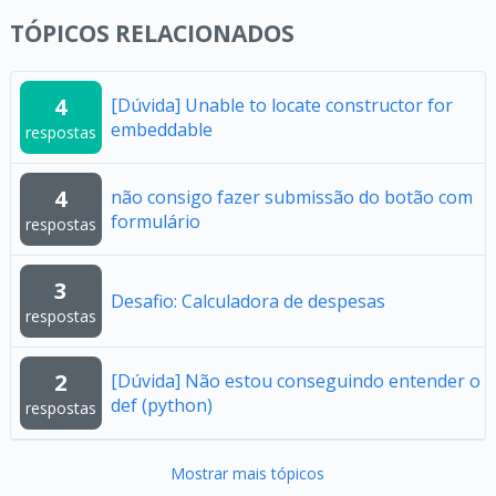
TÓPICOS RELACIONADOS
4
[Dúvida] Unable to locate constructor for
embeddable
respostas
4
não consigo fazer submissão do botão com
formulário
respostas
3
Desafio: Calculadora de despesas
respostas
2
[Dúvida] Não estou conseguindo entender o
def (python)
respostas
Mostrar mais tópicos