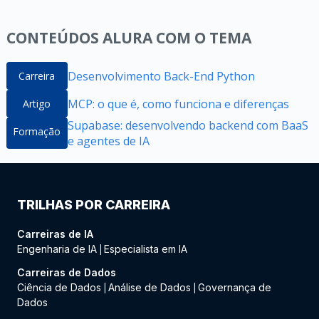
CONTEÚDOS ALURA COM O TEMA
Desenvolvimento Back-End Python
Carreira
MCP: o que é, como funciona e diferenças
Artigo
Supabase: desenvolvendo backend com BaaS
Formação
e agentes de IA
TRILHAS POR CARREIRA
Carreiras de IA
Engenharia de IA
Especialista em IA
|
Carreiras de Dados
Ciência de Dados
Análise de Dados
Governança de
|
|
Dados