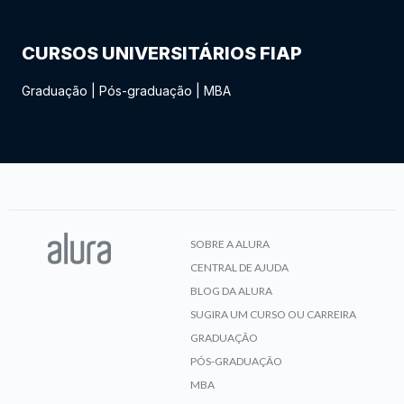
CURSOS UNIVERSITÁRIOS FIAP
Graduação
|
Pós-graduação
|
MBA
SOBRE A ALURA
CENTRAL DE AJUDA
BLOG DA ALURA
SUGIRA UM CURSO OU CARREIRA
GRADUAÇÃO
PÓS-GRADUAÇÃO
MBA