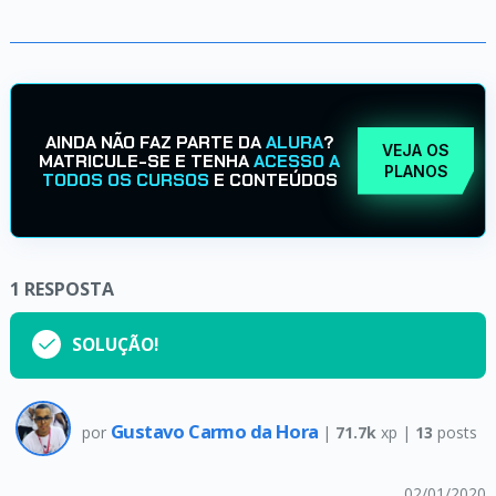
AINDA NÃO FAZ PARTE DA
ALURA
?
VEJA OS
MATRICULE-SE E TENHA
ACESSO A
PLANOS
TODOS OS CURSOS
E CONTEÚDOS
1
RESPOSTA
SOLUÇÃO!
Gustavo Carmo da Hora
por
|
71.7k
xp |
13
posts
02/01/2020