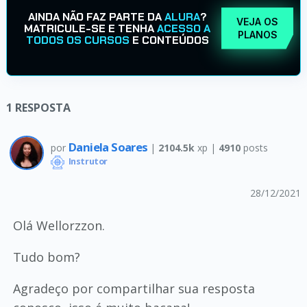
AINDA NÃO FAZ PARTE DA
ALURA
?
VEJA OS
MATRICULE-SE E TENHA
ACESSO A
PLANOS
TODOS OS CURSOS
E CONTEÚDOS
1
RESPOSTA
Daniela Soares
por
|
2104.5k
xp |
4910
posts
Instrutor
28/12/2021
Olá Wellorzzon.
Tudo bom?
Agradeço por compartilhar sua resposta