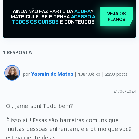
AINDA NÃO FAZ PARTE DA
ALURA
?
VEJA OS
MATRICULE-SE E TENHA
ACESSO A
PLANOS
TODOS OS CURSOS
E CONTEÚDOS
1
RESPOSTA
Yasmin de Matos
por
|
1381.8k
xp |
2293
posts
21/06/2024
Oi, Jamerson! Tudo bem?
É isso aí!!! Essas são barreiras comuns que
muitas pessoas enfrentam, e é ótimo que você
esteja ciente delas.