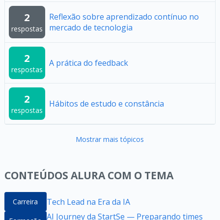
2
Reflexão sobre aprendizado contínuo no
mercado de tecnologia
respostas
2
A prática do feedback
respostas
2
Hábitos de estudo e constância
respostas
Mostrar mais tópicos
CONTEÚDOS ALURA COM O TEMA
Tech Lead na Era da IA
Carreira
AI Journey da StartSe — Preparando times