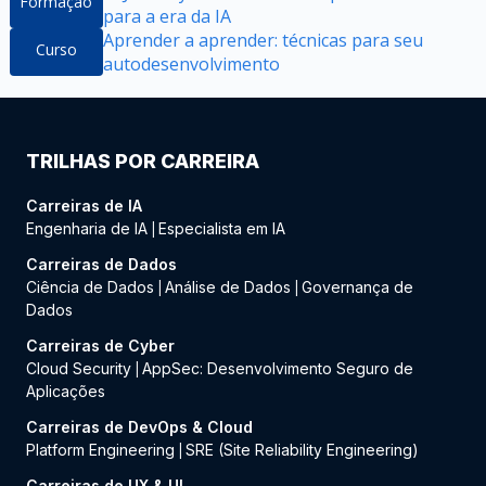
Formação
para a era da IA
Aprender a aprender: técnicas para seu
Curso
autodesenvolvimento
TRILHAS POR CARREIRA
Carreiras de IA
Engenharia de IA
Especialista em IA
|
Carreiras de Dados
Ciência de Dados
Análise de Dados
Governança de
|
|
Dados
Carreiras de Cyber
Cloud Security
AppSec: Desenvolvimento Seguro de
|
Aplicações
Carreiras de DevOps & Cloud
Platform Engineering
SRE (Site Reliability Engineering)
|
Carreiras de UX & UI