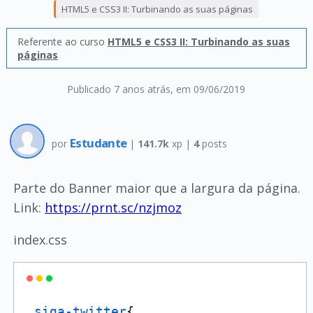
HTML5 e CSS3 II: Turbinando as suas páginas
Referente ao curso
HTML5 e CSS3 II: Turbinando as suas
páginas
Publicado 7 anos atrás
, em 09/06/2019
Estudante
por
|
141.7k
xp |
4
posts
Parte do Banner maior que a largura da página.
Link:
https://prnt.sc/nzjmoz
index.css
.siga-twitter
{
