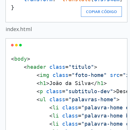
}
COPIAR CÓDIGO
index.html
<
body
>
<
header
class
=
"titulo"
>
<
img
class
=
"foto-home"
src
=
"i
<
h1
>
João da Silva
</
h1
>
<
p
class
=
"subtitulo-dev"
>
Dese
<
ul
class
=
"palavras-home"
>
<
li
class
=
"palavra-home e
<
li
class
=
"palavra-home b
<
li
class
=
"palavra-home c