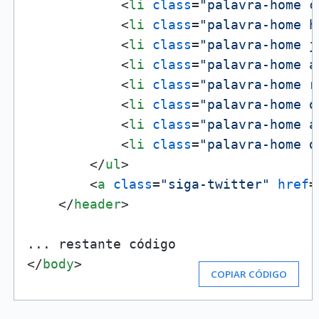
<
li
class
=
"palavra-home c
<
li
class
=
"palavra-home h
<
li
class
=
"palavra-home j
<
li
class
=
"palavra-home a
<
li
class
=
"palavra-home r
<
li
class
=
"palavra-home o
<
li
class
=
"palavra-home a
<
li
class
=
"palavra-home d
</
ul
>
<
a
class
=
"siga-twitter"
href
=
</
header
>
</
body
>
COPIAR CÓDIGO