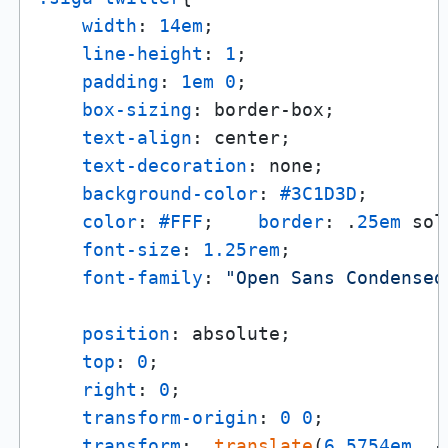
width
: 
14em
;

line-height
: 
1
;

padding
: 
1em
0
;

box-sizing
: border-box;

text-align
: center;

text-decoration
: none;

background-color
: 
#3C1D3D
;

color
: 
#FFF
;    
border
: .
25em
 sol
font-size
: 
1.25rem
;

font-family
: 
"Open Sans Condensed
position
: absolute;

top
: 
0
;

right
: 
0
;

transform-origin
: 
0
0
;

transform
:  
translate
(
6.5754em
, -