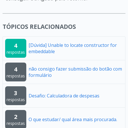
TÓPICOS RELACIONADOS
4
[Dúvida] Unable to locate constructor for
embeddable
respostas
4
não consigo fazer submissão do botão com
formulário
respostas
3
Desafio: Calculadora de despesas
respostas
2
O que estudar/ qual área mais procurada.
respostas