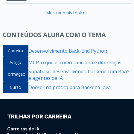
Mostrar mais tópicos
CONTEÚDOS ALURA COM O TEMA
Desenvolvimento Back-End Python
Carreira
MCP: o que é, como funciona e diferenças
Artigo
Supabase: desenvolvendo backend com BaaS
Formação
e agentes de IA
Docker na prática para Backend Java
Curso
TRILHAS POR CARREIRA
Carreiras de IA