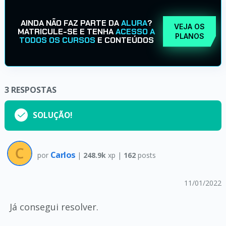
AINDA NÃO FAZ PARTE DA
ALURA
?
VEJA OS
MATRICULE-SE E TENHA
ACESSO A
PLANOS
TODOS OS CURSOS
E CONTEÚDOS
3
RESPOSTAS
SOLUÇÃO!
Carlos
por
|
248.9k
xp |
162
posts
11/01/2022
Já consegui resolver.