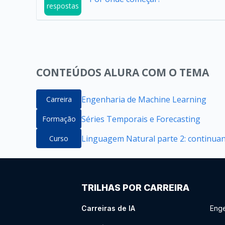
respostas
CONTEÚDOS ALURA COM O TEMA
Engenharia de Machine Learning
Carreira
Séries Temporais e Forecasting
Formação
Linguagem Natural parte 2: continuan
Curso
TRILHAS POR CARREIRA
Carreiras de IA
Enge