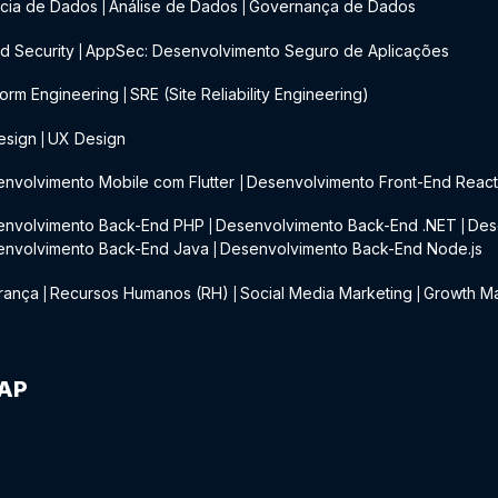
cia de Dados
Análise de Dados
Governança de Dados
|
|
d Security
AppSec: Desenvolvimento Seguro de Aplicações
|
form Engineering
SRE (Site Reliability Engineering)
|
esign
UX Design
|
nvolvimento Mobile com Flutter
Desenvolvimento Front-End Reac
|
envolvimento Back-End PHP
Desenvolvimento Back-End .NET
Des
|
|
envolvimento Back-End Java
Desenvolvimento Back-End Node.js
|
rança
Recursos Humanos (RH)
Social Media Marketing
Growth Ma
|
|
|
IAP