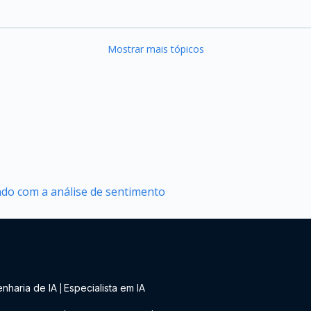
Mostrar mais tópicos
do com a análise de sentimento
nharia de IA
Especialista em IA
|