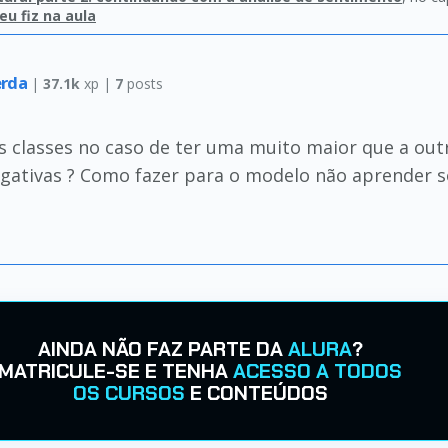
u fiz na aula
erda
|
37.1k
xp |
7
posts
 classes no caso de ter uma muito maior que a outr
gativas ? Como fazer para o modelo não aprender s
AINDA NÃO FAZ PARTE DA
ALURA
?
MATRICULE-SE E TENHA
ACESSO A TODOS
OS CURSOS
E CONTEÚDOS