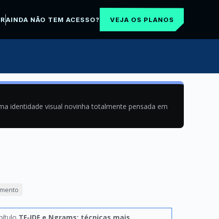
VEJA OS PLANOS
AR
AINDA NÃO TEM ACESSO?
uma identidade visual novinha totalmente pensada em
imento
pítulo
TF-IDF e Ngrams: técnicas mais