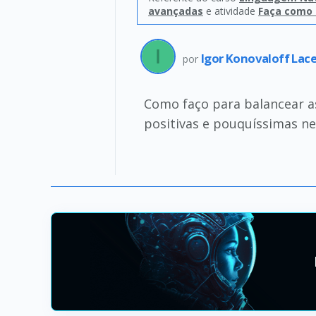
avançadas
e atividade
Faça como e
Igor Konovaloff Lac
por
Como faço para balancear as
positivas e pouquíssimas ne