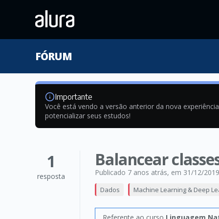
FÓRUM
Importante
Você está vendo a versão anterior da nova experiênci
potencializar seus estudos!
Balancear classe
1
Publicado 7 anos atrás
, em 31/12/201
resposta
Dados
Machine Learning & Deep Le
Referente ao curso
Linguagem Natu