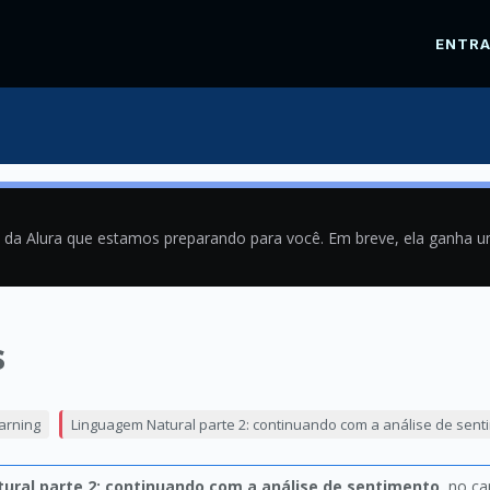
ENTR
a da Alura que estamos preparando para você. Em breve, ela ganha 
s
9
arning
Linguagem Natural parte 2: continuando com a análise de sent
ral parte 2: continuando com a análise de sentimento
, no ca