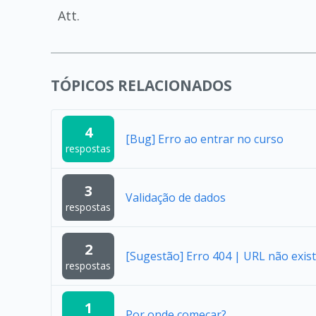
Att.
TÓPICOS RELACIONADOS
4
[Bug] Erro ao entrar no curso
respostas
3
Validação de dados
respostas
2
[Sugestão] Erro 404 | URL não exist
respostas
1
Por onde começar?