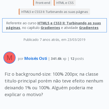
Front-end
HTML e CSS
HTML5 e CSS3 II: Turbinando as suas páginas
Referente ao curso
HTML5 e CSS3 II: Turbinando as suas
páginas
, no capítulo
Gradientes
e atividade
Gradientes
Publicado 7 anos atrás
, em 23/03/2019
Moisés Osti
por
|
341.6k
xp |
12
posts
Fiz o background-size: 100% 200px; na classe
titulo-principal porém não teve efeito nenhum
deixando 1% ou 100%. Alguém poderia me
explicar o motivo?