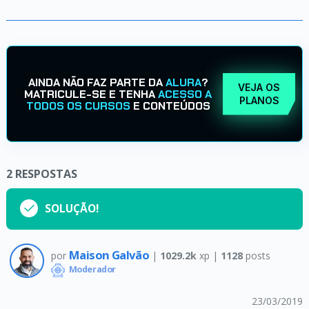
AINDA NÃO FAZ PARTE DA
ALURA
?
VEJA OS
MATRICULE-SE E TENHA
ACESSO A
PLANOS
TODOS OS CURSOS
E CONTEÚDOS
2
RESPOSTAS
SOLUÇÃO!
Maison Galvão
por
|
1029.2k
xp |
1128
posts
Moderador
23/03/2019