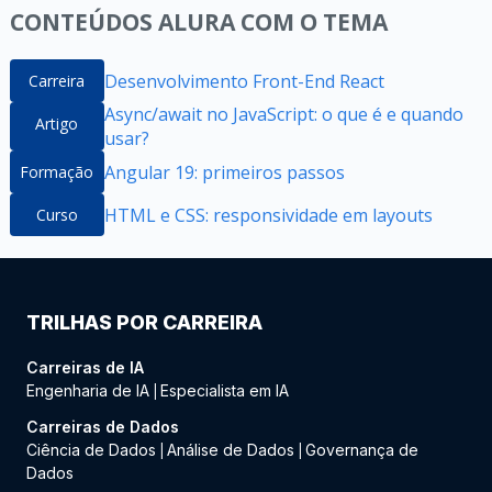
CONTEÚDOS ALURA COM O TEMA
Desenvolvimento Front-End React
Carreira
Async/await no JavaScript: o que é e quando
Artigo
usar?
Angular 19: primeiros passos
Formação
HTML e CSS: responsividade em layouts
Curso
TRILHAS POR CARREIRA
Carreiras de IA
Engenharia de IA
Especialista em IA
|
Carreiras de Dados
Ciência de Dados
Análise de Dados
Governança de
|
|
Dados