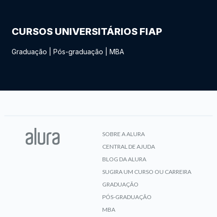
CURSOS UNIVERSITÁRIOS FIAP
Graduação
|
Pós-graduação
|
MBA
SOBRE A ALURA
CENTRAL DE AJUDA
BLOG DA ALURA
SUGIRA UM CURSO OU CARREIRA
GRADUAÇÃO
PÓS-GRADUAÇÃO
MBA