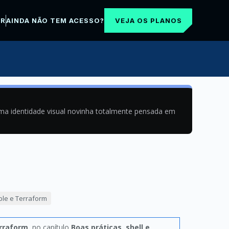
VEJA OS PLANOS
AR
AINDA NÃO TEM ACESSO?
uma identidade visual novinha totalmente pensada em
ble e Terraform
erraform
, no capítulo
Boas práticas, shell e