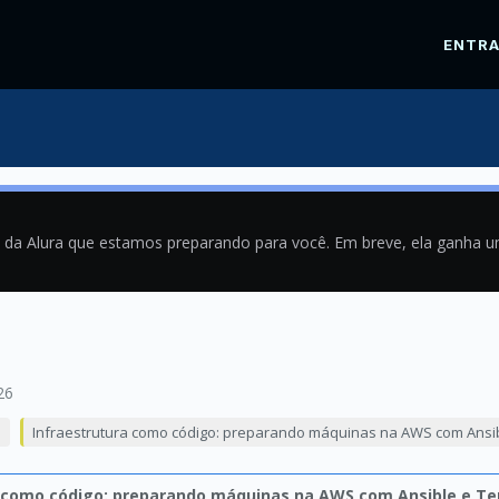
ENTR
a da Alura que estamos preparando para você. Em breve, ela ganha 
26
o
Infraestrutura como código: preparando máquinas na AWS com Ansi
a como código: preparando máquinas na AWS com Ansible e T