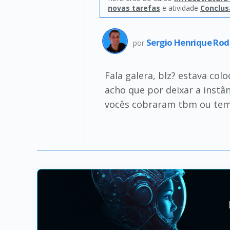
novas tarefas
e atividade
Conclus
Sergio Henrique Rod
por
Fala galera, blz? estava co
acho que por deixar a instân
vocês cobraram tbm ou tem 