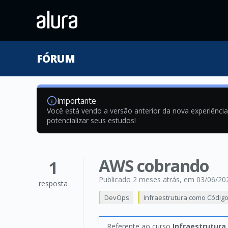
FÓRUM
Importante
Você está vendo a versão anterior da nova experiênci
potencializar seus estudos!
AWS cobrando
1
Publicado 2 meses atrás
, em 03/06/20
resposta
DevOps
Infraestrutura como Códig
Referente ao curso
Infraestrutur