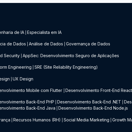
nharia de IA
Especialista em IA
|
cia de Dados
Análise de Dados
Governança de Dados
|
|
d Security
AppSec: Desenvolvimento Seguro de Aplicações
|
form Engineering
SRE (Site Reliability Engineering)
|
esign
UX Design
|
nvolvimento Mobile com Flutter
Desenvolvimento Front-End Reac
|
envolvimento Back-End PHP
Desenvolvimento Back-End .NET
Des
|
|
envolvimento Back-End Java
Desenvolvimento Back-End Node.js
|
rança
Recursos Humanos (RH)
Social Media Marketing
Growth Ma
|
|
|