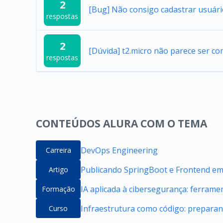
2
[Bug] Não consigo cadastrar usuár
respostas
2
[Dúvida] t2.micro não parece ser co
respostas
CONTEÚDOS ALURA COM O TEMA
DevOps Engineering
Carreira
Publicando SpringBoot e Frontend e
Artigo
IA aplicada à cibersegurança: ferrame
Formação
Infraestrutura como código: prepara
Curso