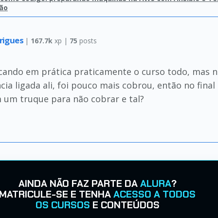
ão
rigues
|
167.7k
xp |
75
posts
locando em prática praticamente o curso todo, mas 
cia ligada ali, foi pouco mais cobrou, então no final
um truque para não cobrar e tal?
AINDA NÃO FAZ PARTE DA
ALURA
?
MATRICULE-SE E TENHA
ACESSO A TODOS
OS CURSOS
E CONTEÚDOS