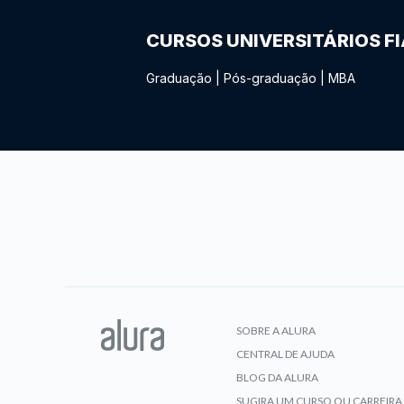
CURSOS UNIVERSITÁRIOS F
Graduação
|
Pós-graduação
|
MBA
SOBRE A ALURA
CENTRAL DE AJUDA
BLOG DA ALURA
SUGIRA UM CURSO OU CARREIRA