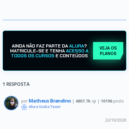
AINDA NÃO FAZ PARTE DA
ALURA
?
VEJA OS
MATRICULE-SE E TENHA
ACESSO A
PLANOS
TODOS OS CURSOS
E CONTEÚDOS
1
RESPOSTA
Matheus Brandino
por
|
4807.7k
xp |
10196
posts
Alura Scuba Team
22/10/2020