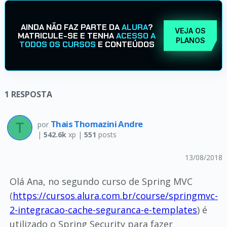
AINDA NÃO FAZ PARTE DA
ALURA
?
VEJA OS
MATRICULE-SE E TENHA
ACESSO A
PLANOS
TODOS OS CURSOS
E CONTEÚDOS
1
RESPOSTA
Thais Thomazini Andre
por
|
542.6k
xp |
551
posts
13/08/2018
Olá Ana, no segundo curso de Spring MVC
(
https://cursos.alura.com.br/course/springmvc-
2-integracao-cache-seguranca-e-templates
) é
utilizado o Spring Security para fazer