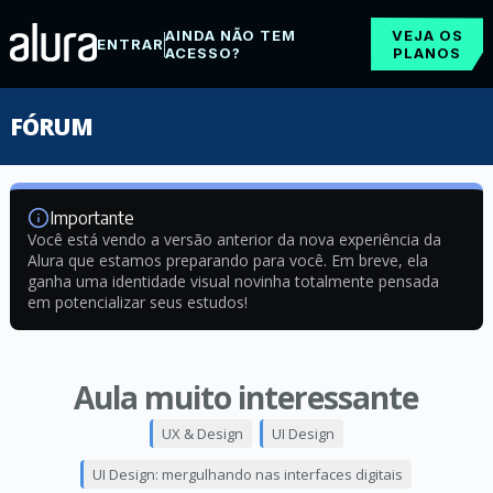
AINDA NÃO TEM
VEJA OS
ENTRAR
ACESSO?
PLANOS
FÓRUM
Importante
Você está vendo a versão anterior da nova experiência da
Alura que estamos preparando para você. Em breve, ela
ganha uma identidade visual novinha totalmente pensada
em potencializar seus estudos!
Aula muito interessante
UX & Design
UI Design
UI Design: mergulhando nas interfaces digitais