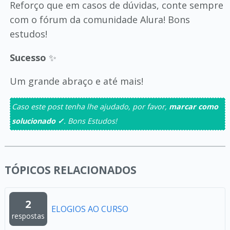
Reforço que em casos de dúvidas, conte sempre
com o fórum da comunidade Alura! Bons
estudos!
Sucesso
✨
Um grande abraço e até mais!
Caso este post tenha lhe ajudado, por favor,
marcar como
solucionado ✓
. Bons Estudos!
TÓPICOS RELACIONADOS
2
ELOGIOS AO CURSO
respostas