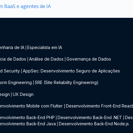
 BaaS e agentes de IA
nharia de IA
Especialista em IA
|
cia de Dados
Análise de Dados
Governança de Dados
|
|
d Security
AppSec: Desenvolvimento Seguro de Aplicações
|
form Engineering
SRE (Site Reliability Engineering)
|
esign
UX Design
|
nvolvimento Mobile com Flutter
Desenvolvimento Front-End Reac
|
envolvimento Back-End PHP
Desenvolvimento Back-End .NET
Des
|
|
envolvimento Back-End Java
Desenvolvimento Back-End Node.js
|