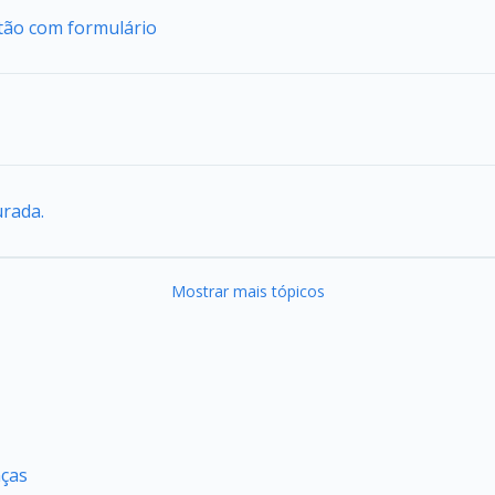
tão com formulário
urada.
Mostrar mais tópicos
nças