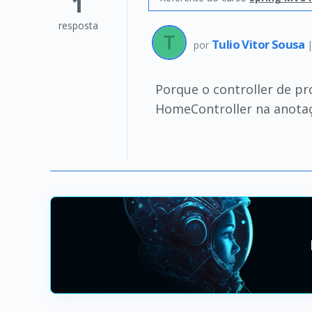
1
resposta
Tulio Vitor Sousa
por
Porque o controller de p
HomeController na anota