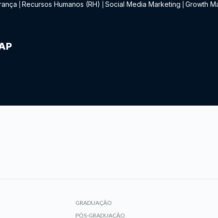
rança
Recursos Humanos (RH)
Social Media Marketing
Growth Ma
|
|
|
IAP
GRADUAÇÃO
PÓS-GRADUAÇÃO