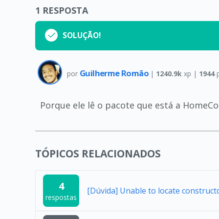
1
RESPOSTA
SOLUÇÃO!
Guilherme Romão
por
|
1240.9k
xp |
1944
p
Porque ele lê o pacote que está a HomeCon
TÓPICOS RELACIONADOS
4
[Dúvida] Unable to locate construc
respostas