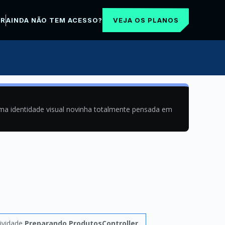
VEJA OS PLANOS
AR
AINDA NÃO TEM ACESSO?
uma identidade visual novinha totalmente pensada em
ividade
Preparando ProdutosController