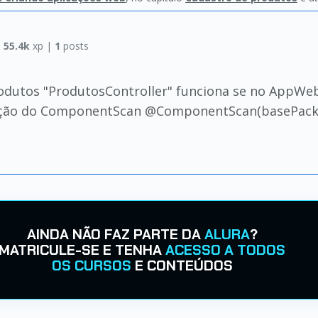
|
55.4k
xp |
1
posts
rodutos "ProdutosController" funciona se no AppWe
ção do ComponentScan @ComponentScan(basePackage
AINDA NÃO FAZ PARTE DA
ALURA
?
MATRICULE-SE E TENHA
ACESSO A TODOS
OS CURSOS
E CONTEÚDOS