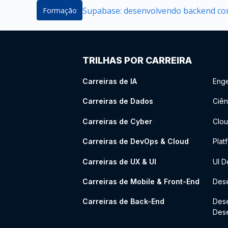
Supabase: desenvolvendo backend com
Formação
TRILHAS POR CARREIRA
Carreiras de IA
Enge
Carreiras de Dados
Ciên
Carreiras de Cyber
Clou
Carreiras de DevOps & Cloud
Plat
Carreiras de UX & UI
UI D
Carreiras de Mobile & Front-End
Dese
Carreiras de Back-End
Des
Des