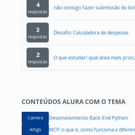
4
não consigo fazer submissão do bo
respostas
3
Desafio: Calculadora de despesas
respostas
2
O que estudar/ qual área mais proc
respostas
CONTEÚDOS ALURA COM O TEMA
Desenvolvimento Back-End Python
Carreira
MCP: o que é, como funciona e difere
Artigo