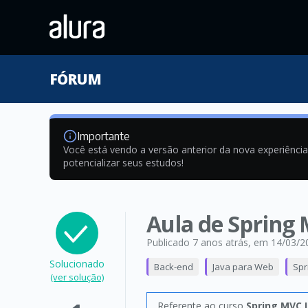
FÓRUM
Importante
Você está vendo a versão anterior da nova experiênci
potencializar seus estudos!
Aula de Spring
Publicado 7 anos atrás
, em 14/03/2
Solucionado
Back-end
Java para Web
Spr
(ver solução)
Referente ao curso
Spring MVC I