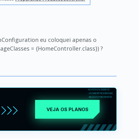
bConfiguration eu coloquei apenas o
Classes = {HomeController.class}) ?
VEJA OS PLANOS