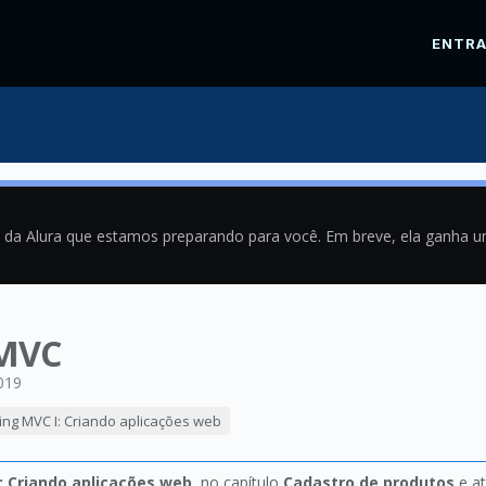
ENTR
a da Alura que estamos preparando para você. Em breve, ela ganha 
 MVC
019
ing MVC I: Criando aplicações web
: Criando aplicações web
, no capítulo
Cadastro de produtos
e at