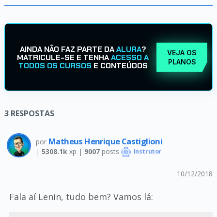
AINDA NÃO FAZ PARTE DA
ALURA
?
VEJA OS
MATRICULE-SE E TENHA
ACESSO A
PLANOS
TODOS OS CURSOS
E CONTEÚDOS
3
RESPOSTAS
Matheus Henrique Castiglioni
por
|
5308.1k
xp |
9007
posts
Instrutor
10/12/2018
Fala aí Lenin, tudo bem? Vamos lá: