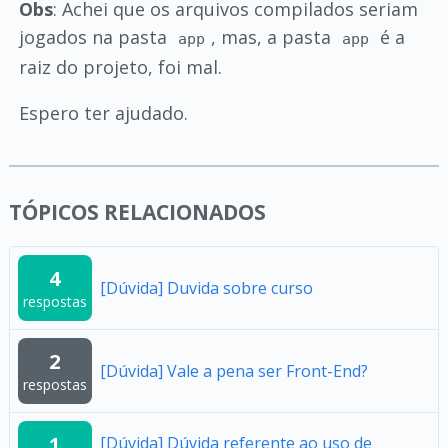
Obs
: Achei que os arquivos compilados seriam
jogados na pasta
, mas, a pasta
é a
app
app
raiz do projeto, foi mal.
Espero ter ajudado.
TÓPICOS RELACIONADOS
4
[Dúvida] Duvida sobre curso
respostas
2
[Dúvida] Vale a pena ser Front-End?
respostas
1
[Dúvida] Dúvida referente ao uso de