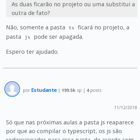
As duas ficarão no projeto ou uma substitui a
outra de fato?
Não, somente a pasta
ficará no projeto, a
ts
pasta
pode ser apagada.
js
Espero ter ajudado.
Estudante
por
|
199.5k
xp |
4
posts
11/12/2018
Só que nas próximas aulas a pasta js reaparece
por que ao compilar o typescript, os js são
redirecionados para essa pasta, de acordo com