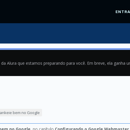
ENTR
a da Alura que estamos preparando para você. Em breve, ela ganha 
9
Rankeie bem no Google
 bem no Google
, no capítulo
Configurando o Google Webmaster 