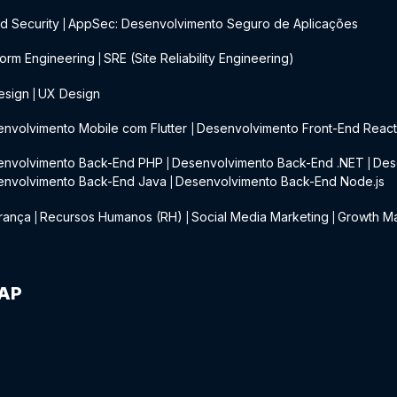
d Security
AppSec: Desenvolvimento Seguro de Aplicações
|
form Engineering
SRE (Site Reliability Engineering)
|
esign
UX Design
|
nvolvimento Mobile com Flutter
Desenvolvimento Front-End Reac
|
envolvimento Back-End PHP
Desenvolvimento Back-End .NET
Des
|
|
envolvimento Back-End Java
Desenvolvimento Back-End Node.js
|
rança
Recursos Humanos (RH)
Social Media Marketing
Growth Ma
|
|
|
IAP