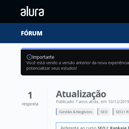
FÓRUM
Importante
Você está vendo a versão anterior da nova experiênci
potencializar seus estudos!
Atualização
1
Publicado 7 anos atrás
, em 10/12/201
resposta
Gestão & Negócios
SEO
SEO I: 
Referente ao curso
SEO I: Rankeie