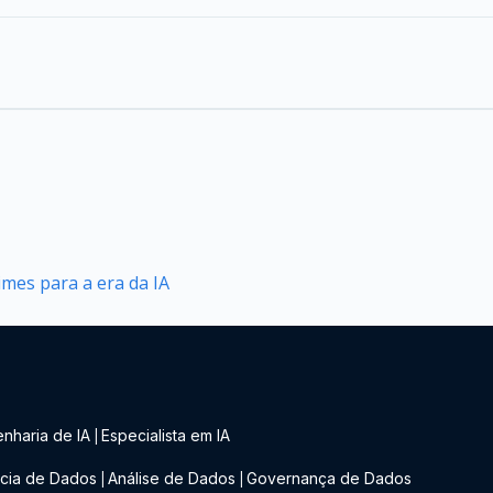
mes para a era da IA
nharia de IA
Especialista em IA
|
cia de Dados
Análise de Dados
Governança de Dados
|
|