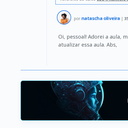
natascha oliveira
por
|
3
Oi, pessoal! Adorei a aula,
atualizar essa aula. Abs,