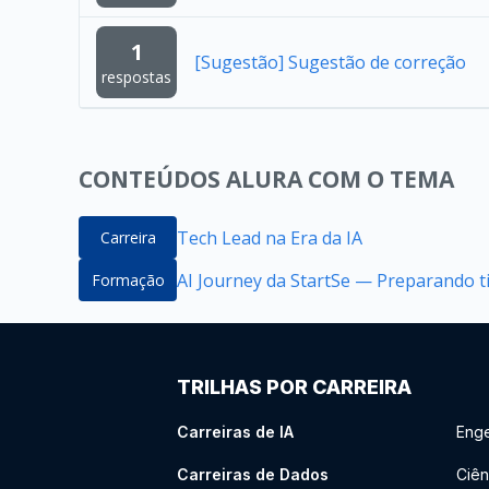
1
[Sugestão] Sugestão de correção
respostas
CONTEÚDOS ALURA COM O TEMA
Tech Lead na Era da IA
Carreira
AI Journey da StartSe — Preparando ti
Formação
TRILHAS POR CARREIRA
Carreiras de IA
Enge
Carreiras de Dados
Ciên