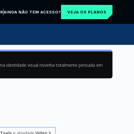
VEJA OS PLANOS
AR
AINDA NÃO TEM ACESSO?
uma identidade visual novinha totalmente pensada em
Tools
e atividade
Vídeo 1