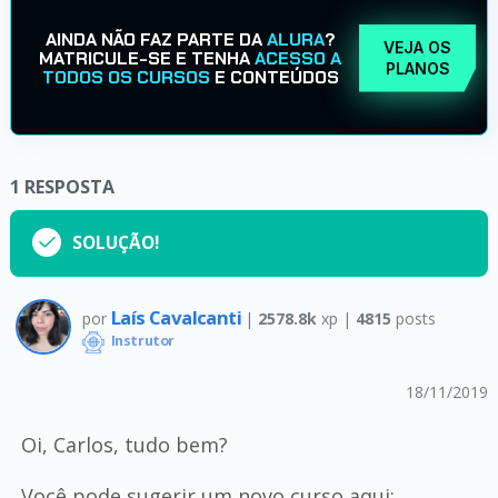
AINDA NÃO FAZ PARTE DA
ALURA
?
VEJA OS
MATRICULE-SE E TENHA
ACESSO A
PLANOS
TODOS OS CURSOS
E CONTEÚDOS
1
RESPOSTA
SOLUÇÃO!
Laís Cavalcanti
por
|
2578.8k
xp |
4815
posts
Instrutor
18/11/2019
Oi, Carlos, tudo bem?
Você pode sugerir um novo curso aqui: