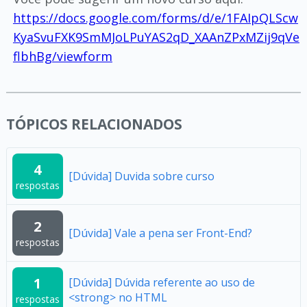
https://docs.google.com/forms/d/e/1FAIpQLScw
KyaSvuFXK9SmMJoLPuYAS2qD_XAAnZPxMZij9qVe
flbhBg/viewform
TÓPICOS RELACIONADOS
4
[Dúvida] Duvida sobre curso
respostas
2
[Dúvida] Vale a pena ser Front-End?
respostas
1
[Dúvida] Dúvida referente ao uso de
<strong> no HTML
respostas