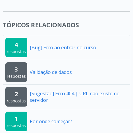
TÓPICOS RELACIONADOS
4
[Bug] Erro ao entrar no curso
respostas
3
Validação de dados
respostas
2
[Sugestão] Erro 404 | URL não existe no
servidor
respostas
1
Por onde começar?
respostas