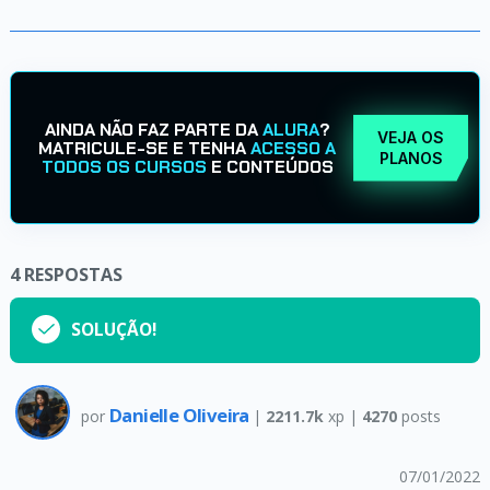
AINDA NÃO FAZ PARTE DA
ALURA
?
VEJA OS
MATRICULE-SE E TENHA
ACESSO A
PLANOS
TODOS OS CURSOS
E CONTEÚDOS
4
RESPOSTAS
SOLUÇÃO!
Danielle Oliveira
por
|
2211.7k
xp |
4270
posts
07/01/2022