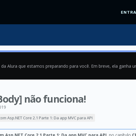
ENTR
a da Alura que estamos preparando para você. Em breve, ela ganha 
Body] não funciona!
019
com Asp.NET Core 2.1 Parte 1: Da app MVC para API
m Asp.NET Core 2.1 Parte 1: Da app MVC para API
, no capítulo
C