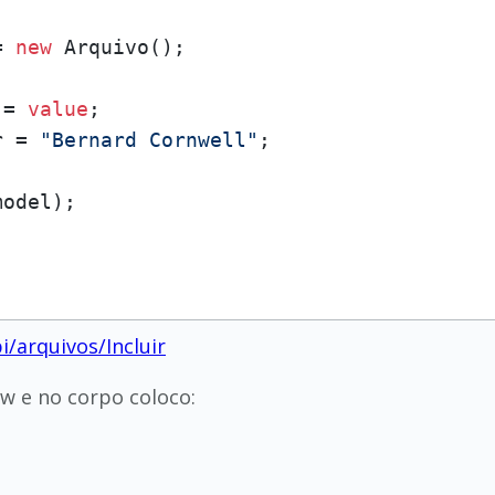
= 
new
 Arquivo();

 = 
value
;

r = 
"Bernard Cornwell"
;

odel);

i/arquivos/Incluir
w e no corpo coloco: