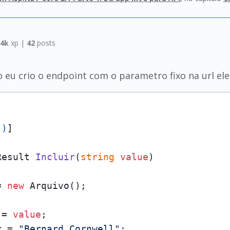
.4k
xp |
42
posts
eu crio o endpoint com o parametro fixo na url ele 
"
)
]

Result 
Incluir
(
string
value
)
= 
new
 Arquivo();

 = 
value
;

r = 
"Bernard Cornwell"
;
