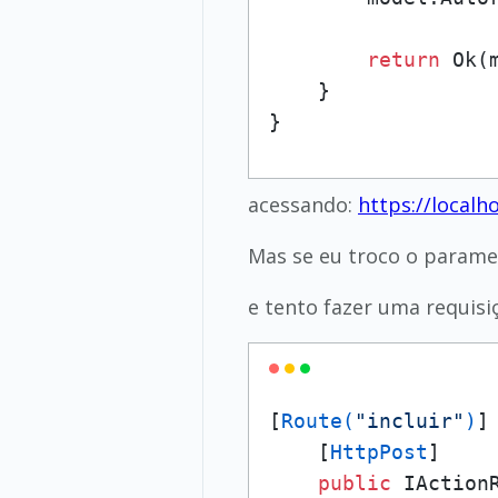
return
 Ok(m
    }

}
acessando:
https://localh
Mas se eu troco o parame
e tento fazer uma requis
[
Route(
"incluir"
)
]

    [
HttpPost
]

public
 IAction