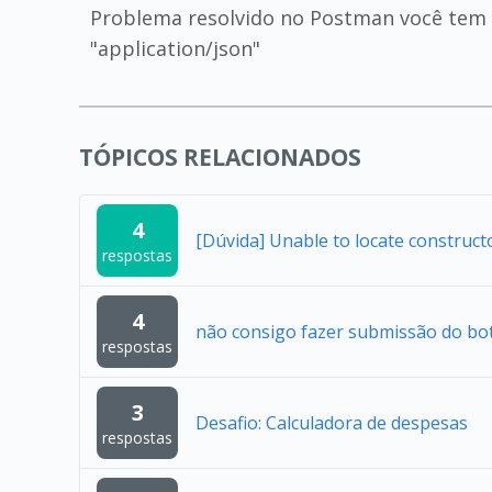
Problema resolvido no Postman você tem 
"application/json"
TÓPICOS RELACIONADOS
4
[Dúvida] Unable to locate construc
respostas
4
não consigo fazer submissão do bo
respostas
3
Desafio: Calculadora de despesas
respostas