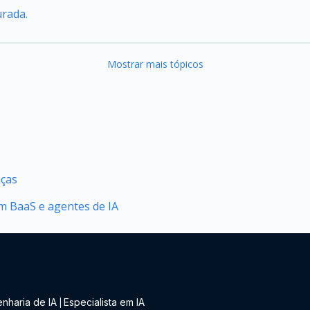
urada.
Mostrar mais tópicos
nças
 BaaS e agentes de IA
nharia de IA
Especialista em IA
|