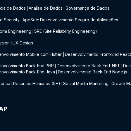
cia de Dados
Análise de Dados
Governança de Dados
|
|
d Security
AppSec: Desenvolvimento Seguro de Aplicações
|
form Engineering
SRE (Site Reliability Engineering)
|
esign
UX Design
|
nvolvimento Mobile com Flutter
Desenvolvimento Front-End Reac
|
envolvimento Back-End PHP
Desenvolvimento Back-End .NET
Des
|
|
envolvimento Back-End Java
Desenvolvimento Back-End Node.js
|
rança
Recursos Humanos (RH)
Social Media Marketing
Growth Ma
|
|
|
IAP