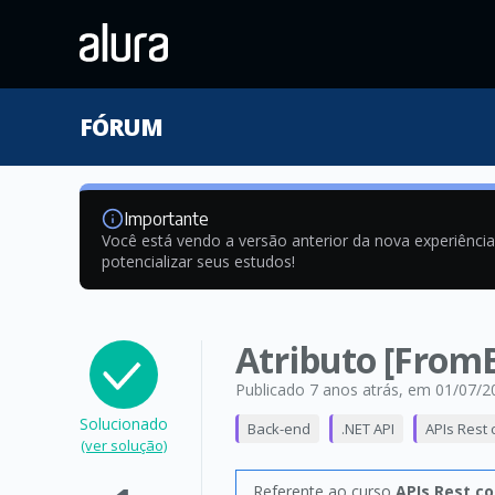
FÓRUM
Importante
Você está vendo a versão anterior da nova experiênci
potencializar seus estudos!
Atributo [From
Publicado 7 anos atrás
, em 01/07/2
Solucionado
Back-end
.NET API
APIs Rest 
(ver solução)
Referente ao curso
APIs Rest co