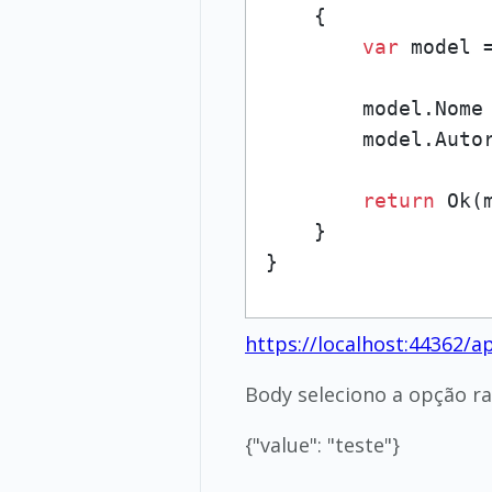
    {

var
 model 
        model.Nome
        model.Auto
return
 Ok(m
    }

}
https://localhost:44362/ap
Body seleciono a opção ra
{"value": "teste"}