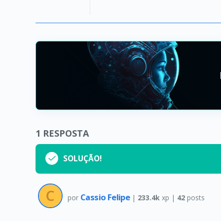
1
RESPOSTA
SOLUÇÃO!
Cassio Felipe
por
|
233.4k
xp |
42
posts