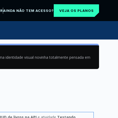
VEJA OS PLANOS
AR
AINDA NÃO TEM ACESSO?
uma identidade visual novinha totalmente pensada em
RUD de livros na API
e atividade
Testando