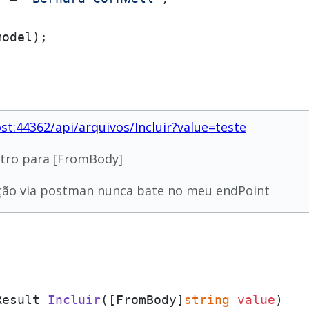
odel);

ost:44362/api/arquivos/Incluir?value=teste
tro para [FromBody]
ição via postman nunca bate no meu endPoint
Result 
Incluir
(
[FromBody]
string
value
)