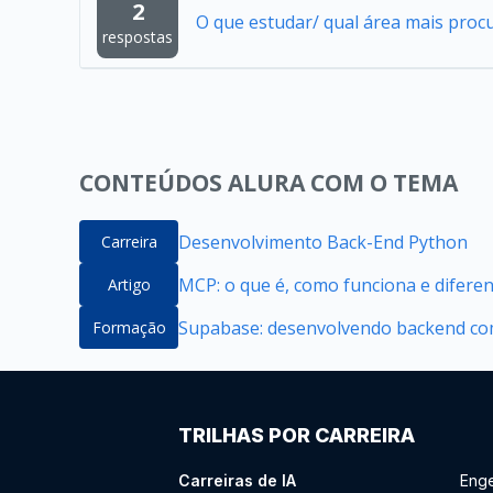
2
O que estudar/ qual área mais proc
respostas
CONTEÚDOS ALURA COM O TEMA
Desenvolvimento Back-End Python
Carreira
MCP: o que é, como funciona e difere
Artigo
Supabase: desenvolvendo backend com
Formação
TRILHAS POR CARREIRA
Carreiras de IA
Enge