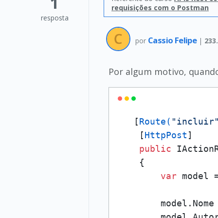
1
requisições com o Postman
resposta
Cassio Felipe
por
|
233
Por algum motivo, quando 
   [
Route(
"incluir
    [
HttpPost
]

public
 IAction
    {

var
 model 
        model.Nome
        model.Auto