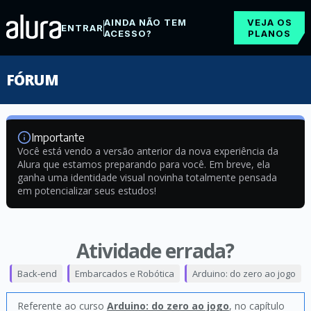
AINDA NÃO TEM
VEJA OS
ENTRAR
ACESSO?
PLANOS
FÓRUM
Importante
Você está vendo a versão anterior da nova experiência da
Alura que estamos preparando para você. Em breve, ela
ganha uma identidade visual novinha totalmente pensada
em potencializar seus estudos!
Atividade errada?
Back-end
Embarcados e Robótica
Arduino: do zero ao jogo
Referente ao curso
Arduino: do zero ao jogo
, no capítulo