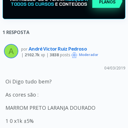
PLANOS
TODOS OS CURSOS
E CONTEÚDOS
1
RESPOSTA
André Victor Ruiz Pedroso
por
|
2102.7k
xp |
3838
posts
Moderador
04/03/2019
Oi Digo tudo bem?
As cores são :
MARROM PRETO LARANJA DOURADO
1 0 x1k ±5%