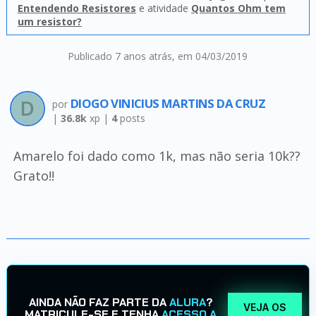
Entendendo Resistores
e atividade
Quantos Ohm tem
um resistor?
Publicado 7 anos atrás
, em 04/03/2019
DIOGO VINICIUS MARTINS DA CRUZ
por
|
36.8k
xp |
4
posts
Amarelo foi dado como 1k, mas não seria 10k??
Grato!!
AINDA NÃO FAZ PARTE DA
ALURA
?
VEJA OS
MATRICULE-SE E TENHA
ACESSO A