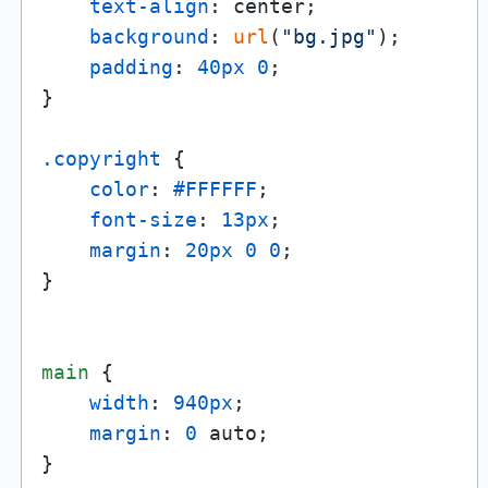
text-align
: center;

background
: 
url
(
"bg.jpg"
);

padding
: 
40px
0
;

}

.copyright
 {

color
: 
#FFFFFF
;

font-size
: 
13px
;

margin
: 
20px
0
0
;

}

main
 {

width
: 
940px
;

margin
: 
0
 auto;

}
