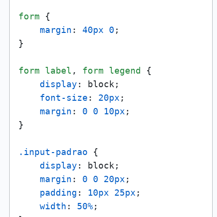
form
 {

margin
: 
40px
0
;

}

form
label
, 
form
legend
 {

display
: block;

font-size
: 
20px
;

margin
: 
0
0
10px
;

}

.input-padrao
 {

display
: block;

margin
: 
0
0
20px
;

padding
: 
10px
25px
;

width
: 
50%
;
