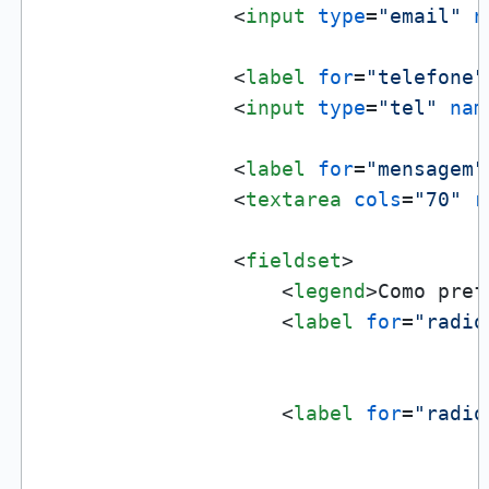
<
input
type
=
"email"
n
<
label
for
=
"telefone"
<
input
type
=
"tel"
nam
<
label
for
=
"mensagem"
<
textarea
cols
=
"70"
r
<
fieldset
>
<
legend
>
Como pref
<
label
for
=
"radio
<
label
for
=
"radio