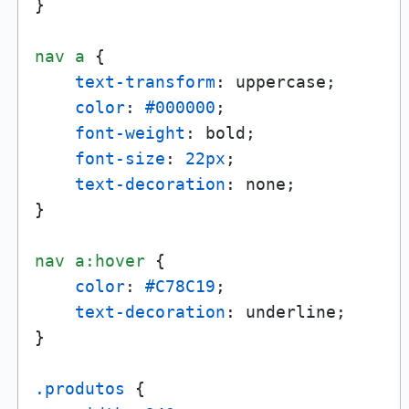
}

nav
a
 {

text-transform
: uppercase;

color
: 
#000000
;

font-weight
: bold;

font-size
: 
22px
;

text-decoration
: none;

}

nav
a
:hover
 {

color
: 
#C78C19
;

text-decoration
: underline;

}

.produtos
 {
