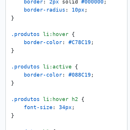
border
: 
2px
 solid 
#000000
;

border-radius
: 
10px
;

}

.produtos
li
:hover
 {

border-color
: 
#C78C19
;

}

.produtos
li
:active
 {

border-color
: 
#088C19
;

}

.produtos
li
:hover
h2
 {

font-size
: 
34px
;

}
