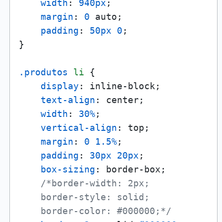
width
: 
940px
;

margin
: 
0
 auto;

padding
: 
50px
0
;

}

.produtos
li
 {

display
: inline-block;

text-align
: center;

width
: 
30%
;

vertical-align
: top;

margin
: 
0
1.5%
;

padding
: 
30px
20px
;

box-sizing
: border-box;

/*border-width: 2px;

    border-style: solid;

    border-color: #000000;*/