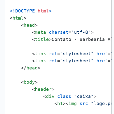
<!DOCTYPE 
html
>
<
html
>
<
head
>
<
meta
charset
=
"utf-8"
>
<
title
>
Contato - Barbearia Al
<
link
rel
=
"stylesheet"
href
=
"
<
link
rel
=
"stylesheet"
href
=
"
</
head
>
<
body
>
<
header
>
<
div
class
=
"caixa"
>
<
h1
>
<
img
src
=
"logo.pn