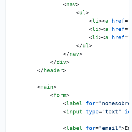
<
nav
>
<
ul
>
<
li
>
<
a
href
=
"
<
li
>
<
a
href
=
"
<
li
>
<
a
href
=
"
</
ul
>
</
nav
>
</
div
>
</
header
>
<
main
>
<
form
>
<
label
for
=
"nomesobre
<
input
type
=
"text"
id
<
label
for
=
"email"
>
Em