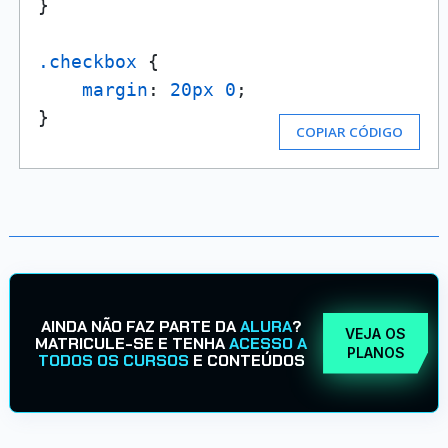
}

.checkbox
 {

margin
: 
20px
0
;

}
COPIAR CÓDIGO
AINDA NÃO FAZ PARTE DA
ALURA
?
VEJA OS
MATRICULE-SE E TENHA
ACESSO A
PLANOS
TODOS OS CURSOS
E CONTEÚDOS