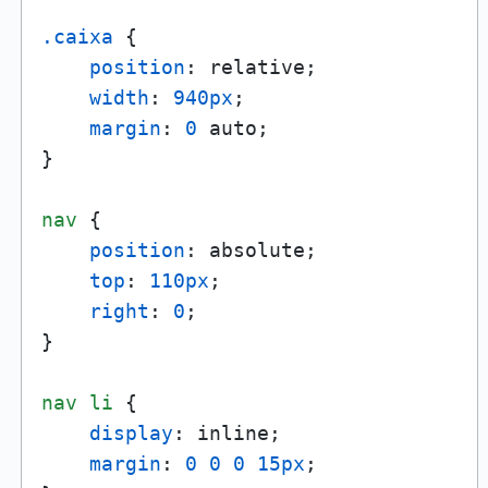
.caixa
 {

position
: relative;

width
: 
940px
;

margin
: 
0
 auto;

}

nav
 {

position
: absolute;

top
: 
110px
;

right
: 
0
;

}

nav
li
 {

display
: inline;

margin
: 
0
0
0
15px
;
