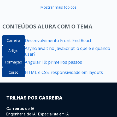
Mostrar mais tópicos
CONTEÚDOS ALURA COM O TEMA
Desenvolvimento Front-End React
Carreira
Async/await no JavaScript: o que é e quando
Artigo
usar?
Angular 19: primeiros passos
Formação
HTML e CSS: responsividade em layouts
Curso
TRILHAS POR CARREIRA
Carreiras de IA
Engenharia de IA
Especialista em IA
|