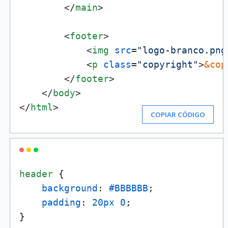
</
main
>
<
footer
>
<
img
src
=
"logo-branco.png
<
p
class
=
"copyright"
>
&cop
</
footer
>
</
body
>
</
html
>
COPIAR CÓDIGO
header
 {

background
: 
#BBBBBB
;

padding
: 
20px
0
;

}
