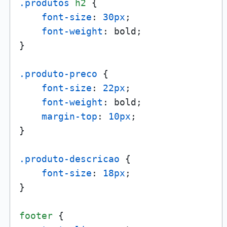
.produtos
h2
 {

font-size
: 
30px
;

font-weight
: bold;

}

.produto-preco
 {

font-size
: 
22px
;

font-weight
: bold;

margin-top
: 
10px
;

}

.produto-descricao
 {

font-size
: 
18px
;

}

footer
 {
