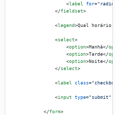
<
label
for
=
"radio
</
fieldset
>
<
legend
>
Qual horário 
<
select
>
<
option
>
Manhã
</
op
<
option
>
Tarde
</
op
<
option
>
Noite
</
op
</
select
>
<
label
class
=
"checkbo
<
input
type
=
"submit"
</
form
>