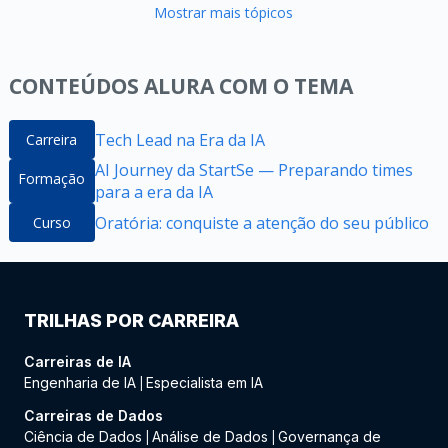
Mostrar mais tópicos
CONTEÚDOS ALURA COM O TEMA
Tech Lead na Era da IA
Carreira
AI Journey da StartSe — Preparando times
Formação
para a era da IA
Oratória: conquiste a atenção do seu público
Curso
TRILHAS POR CARREIRA
Carreiras de IA
Engenharia de IA
Especialista em IA
|
Carreiras de Dados
Ciência de Dados
Análise de Dados
Governança de
|
|