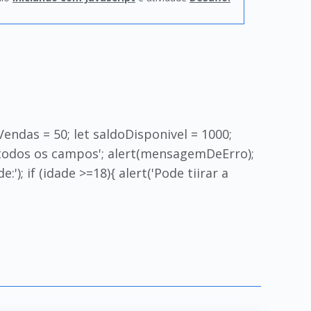
eVendas = 50; let saldoDisponivel = 1000;
 todos os campos'; alert(mensagemDeErro);
); if (idade >=18){ alert('Pode tiirar a