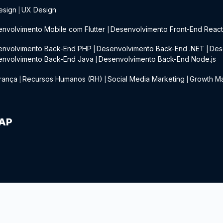
esign
UX Design
|
nvolvimento Mobile com Flutter
Desenvolvimento Front-End Reac
|
envolvimento Back-End PHP
Desenvolvimento Back-End .NET
Des
|
|
envolvimento Back-End Java
Desenvolvimento Back-End Node.js
|
rança
Recursos Humanos (RH)
Social Media Marketing
Growth Ma
|
|
|
IAP