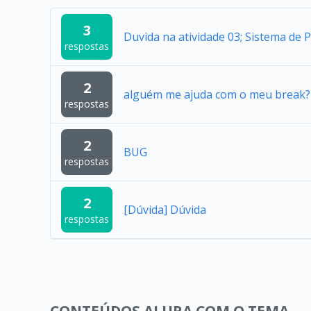
3
Duvida na atividade 03; Sistema de 
respostas
2
alguém me ajuda com o meu break?
respostas
2
BUG
respostas
2
[Dúvida] Dúvida
respostas