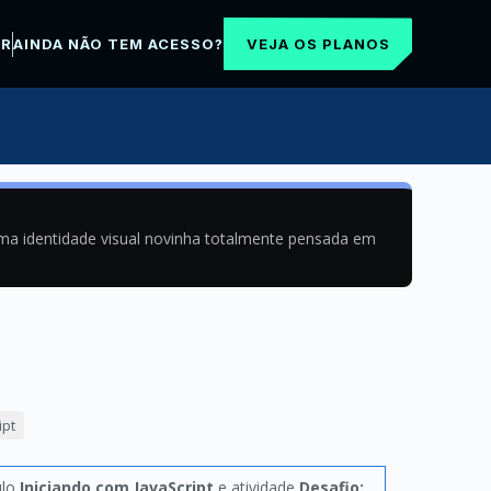
VEJA OS PLANOS
AR
AINDA NÃO TEM ACESSO?
uma identidade visual novinha totalmente pensada em
ipt
ulo
Iniciando com JavaScript
e atividade
Desafio: