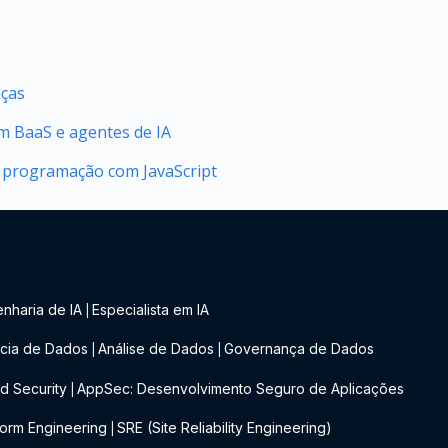
nças
 BaaS e agentes de IA
 programação com JavaScript
nharia de IA
Especialista em IA
|
cia de Dados
Análise de Dados
Governança de Dados
|
|
d Security
AppSec: Desenvolvimento Seguro de Aplicações
|
form Engineering
SRE (Site Reliability Engineering)
|