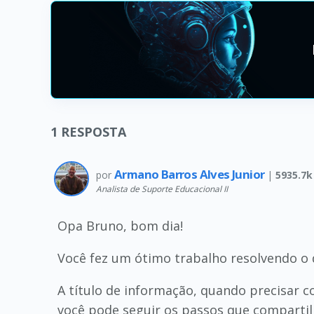
1
RESPOSTA
Armano Barros Alves Junior
por
|
5935.7k
Analista de Suporte Educacional II
Opa Bruno, bom dia!
Você fez um ótimo trabalho resolvendo o d
A título de informação, quando precisar c
você pode seguir os passos que compartilh