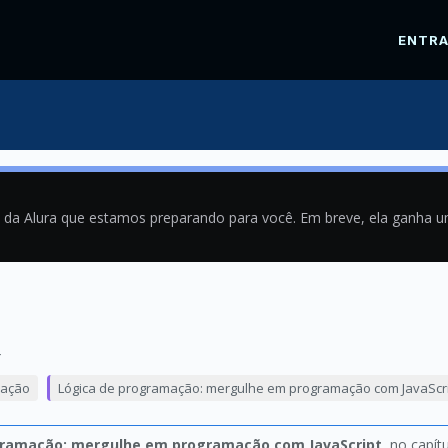
ENTR
a da Alura que estamos preparando para você. Em breve, ela ganha 
4
mação
Lógica de programação: mergulhe em programação com JavaScr
gramação: mergulhe em programação com JavaScript
, no capít