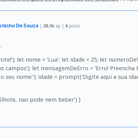
stinho De Souza
|
28.3k
xp |
6
posts
.
site!'); let nome = 'Lua'; let idade = 25; let numeroD
 os campos'); let mensagemDeErro = 'Erro! Preencha
seu nome:'); idade = prompt('Digite aqui a sua idade:'
 filhote, nao pode nem beber') }