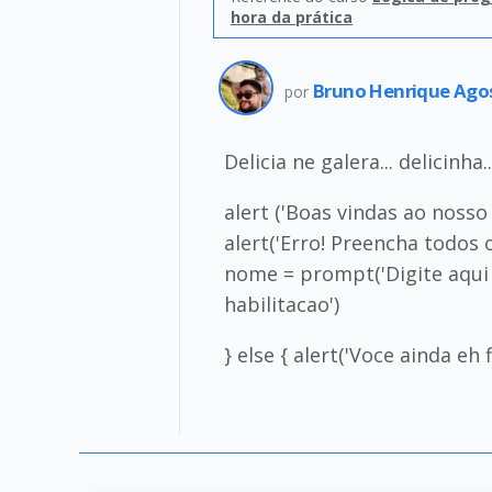
hora da prática
Bruno Henrique Ago
por
Delicia ne galera... delicinha..
alert ('Boas vindas ao nosso 
alert('Erro! Preencha todos
nome = prompt('Digite aqui o 
habilitacao')
} else { alert('Voce ainda eh