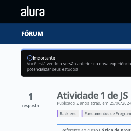
FÓRUM
Importante
Você está vendo a versão anterior da nova experiênci
potencializar seus estudos!
Atividade 1 de JS
1
Publicado 2 anos atrás
, em 25/06/202
resposta
Back-end
Fundamentos de Progra
Referente ao curso
Lógica de pro