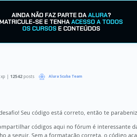
AINDA NÃO FAZ PARTE DA
ALURA
?
MATRICULE-SE E TENHA
ACESSO A TODOS
OS CURSOS
E CONTEÚDOS
xp |
12542
posts
Alura Scuba Team
esafio! Seu código está correto, então te parabeniz
ompartilhar códigos aqui no fórum é interessante dar
o a seguir. Sem a formatação correta, o código acab