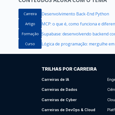
CONTEÚDOS ALURA COM O TEMA
Desenvolvimento Back-End Python
Carreira
MCP: o que é, como funciona e difere
Artigo
Supabase: desenvolvendo backend com
Formação
Lógica de programação: mergulhe em
Curso
TRILHAS POR CARREIRA
Carreiras de IA
Enge
Carreiras de Dados
Ciên
Carreiras de Cyber
Clou
Carreiras de DevOps & Cloud
Plat