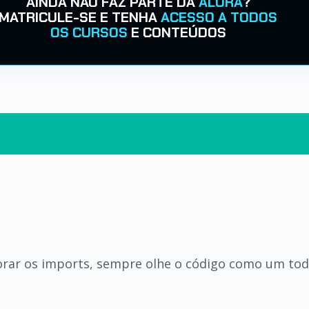
AINDA NÃO FAZ PARTE DA
ALURA
?
MATRICULE-SE E TENHA
ACESSO A TODOS
OS CURSOS
E CONTEÚDOS
norar os imports, sempre olhe o código como um to