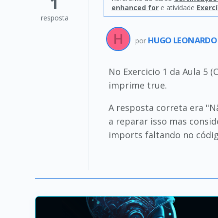
1
enhanced for
e atividade
Exercí
resposta
HUGO LEONARDO 
por
No Exercicio 1 da Aula 5 
imprime true.
A resposta correta era "N
a reparar isso mas conside
imports faltando no códi