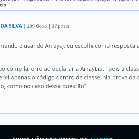
cio 1
DA SILVA
|
299.6k
xp |
37
posts
(Criando e usando Arrays), eu escolhi como resposta
ão compila: erro ao declarar a ArrayList" pois a cla
rei apenas o código dentro da classe. Na prova da c
go, como no caso dessa questão?