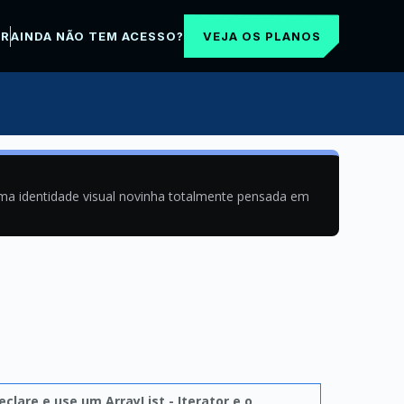
VEJA OS PLANOS
AR
AINDA NÃO TEM ACESSO?
uma identidade visual novinha totalmente pensada em
eclare e use um ArrayList - Iterator e o