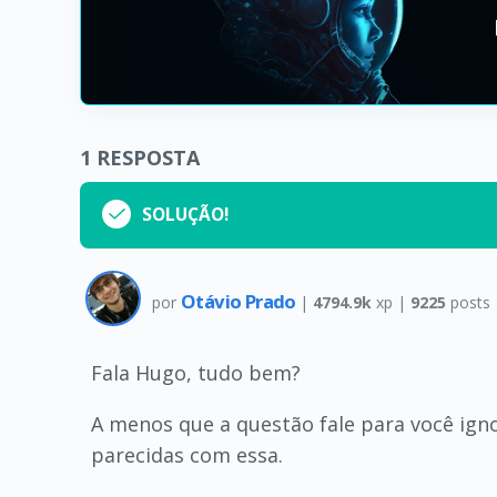
1
RESPOSTA
SOLUÇÃO!
Otávio Prado
por
|
4794.9k
xp |
9225
posts
Fala Hugo, tudo bem?
A menos que a questão fale para você ig
parecidas com essa.