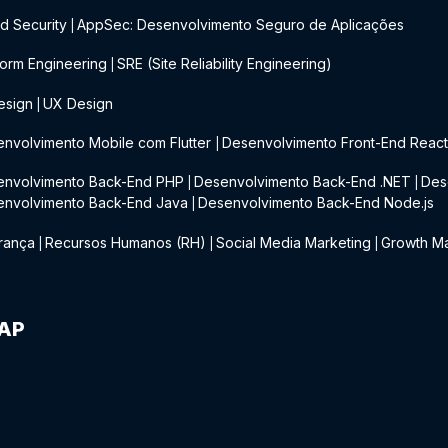
d Security
AppSec: Desenvolvimento Seguro de Aplicações
|
form Engineering
SRE (Site Reliability Engineering)
|
esign
UX Design
|
nvolvimento Mobile com Flutter
Desenvolvimento Front-End Reac
|
envolvimento Back-End PHP
Desenvolvimento Back-End .NET
Des
|
|
envolvimento Back-End Java
Desenvolvimento Back-End Node.js
|
rança
Recursos Humanos (RH)
Social Media Marketing
Growth Ma
|
|
|
IAP