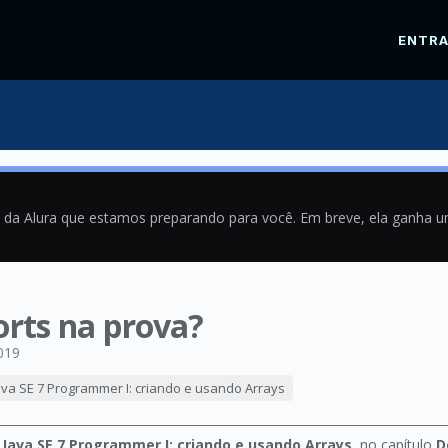
ENTR
a da Alura que estamos preparando para você. Em breve, ela ganha 
rts na prova?
019
Java SE 7 Programmer I: criando e usando Arrays
 Java SE 7 Programmer I: criando e usando Arrays
, no capítulo
D