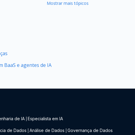
Mostrar mais tópicos
nças
 BaaS e agentes de IA
nharia de IA
Especialista em IA
|
cia de Dados
Análise de Dados
Governança de Dados
|
|