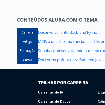
CONTEÚDOS ALURA COM O TEMA
Desenvolvimento Back-End Python
Carreira
MCP: o que é, como funciona e difere
Artigo
Supabase: desenvolvendo backend com
Formação
Docker na prática para Backend Java
Curso
TRILHAS POR CARREIRA
Carreiras de IA
Enge
Carreiras de Dados
Ciên