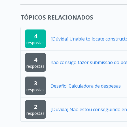
TÓPICOS RELACIONADOS
4
[Dúvida] Unable to locate construc
respostas
4
não consigo fazer submissão do bo
respostas
3
Desafio: Calculadora de despesas
respostas
2
[Dúvida] Não estou conseguindo en
respostas