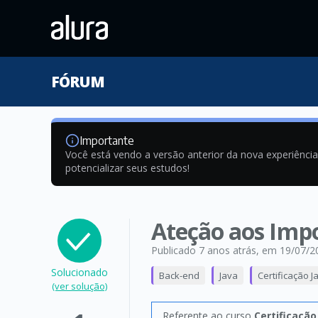
FÓRUM
Importante
Você está vendo a versão anterior da nova experiênci
potencializar seus estudos!
Ateção aos Impo
Publicado 7 anos atrás
, em 19/07/2
Solucionado
Back-end
Java
Certificação 
(ver solução)
Referente ao curso
Certificação