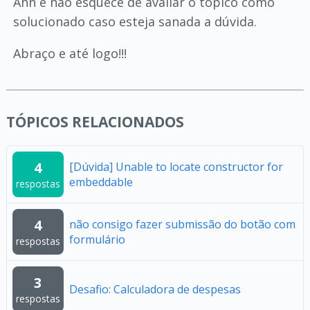
Ahh e não esquece de avaliar o tópico como
solucionado caso esteja sanada a dúvida.
Abraço e até logo!!!
TÓPICOS RELACIONADOS
4
[Dúvida] Unable to locate constructor for
embeddable
respostas
4
não consigo fazer submissão do botão com
formulário
respostas
3
Desafio: Calculadora de despesas
respostas