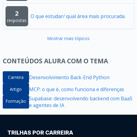
2
O que estudar/ qual área mais procurada.
respostas
Mostrar mais tópicos
CONTEÚDOS ALURA COM O TEMA
Desenvolvimento Back-End Python
Carreira
MCP: o que é, como funciona e diferenças
Artigo
Supabase: desenvolvendo backend com BaaS
Formação
e agentes de IA
TRILHAS POR CARREIRA