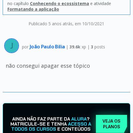
no capítulo
Conhecendo o ecossistema
e atividade
Formatando a aplicação
Publicado 5 anos atrás
, em 10/10/2021
João Paulo Bilia
por
|
39.6k
xp |
3
posts
não consegui apagar esse tópico
AINDA NÃO FAZ PARTE DA
ALURA
?
VEJA OS
MATRICULE-SE E TENHA
ACESSO A
PLANOS
TODOS OS CURSOS
E CONTEÚDOS