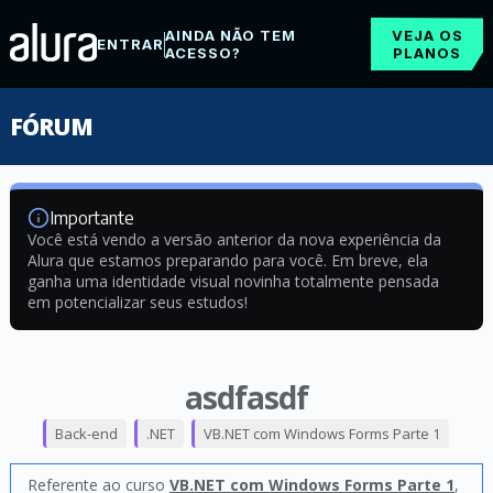
AINDA NÃO TEM
VEJA OS
ENTRAR
ACESSO?
PLANOS
FÓRUM
Importante
Você está vendo a versão anterior da nova experiência da
Alura que estamos preparando para você. Em breve, ela
ganha uma identidade visual novinha totalmente pensada
em potencializar seus estudos!
asdfasdf
Back-end
.NET
VB.NET com Windows Forms Parte 1
Referente ao curso
VB.NET com Windows Forms Parte 1
,