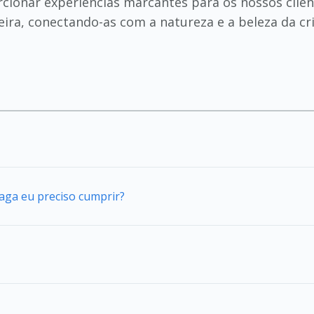
ionar experiências marcantes para os nossos client
ra, conectando-as com a natureza e a beleza da cria
vaga eu preciso cumprir?