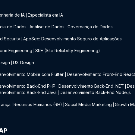
nharia de IA
Especialista em IA
|
cia de Dados
Análise de Dados
Governança de Dados
|
|
d Security
AppSec: Desenvolvimento Seguro de Aplicações
|
form Engineering
SRE (Site Reliability Engineering)
|
esign
UX Design
|
nvolvimento Mobile com Flutter
Desenvolvimento Front-End Reac
|
envolvimento Back-End PHP
Desenvolvimento Back-End .NET
Des
|
|
envolvimento Back-End Java
Desenvolvimento Back-End Node.js
|
rança
Recursos Humanos (RH)
Social Media Marketing
Growth Ma
|
|
|
IAP