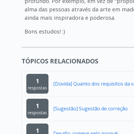
profundo. Por exemplo, em vez de "proporc
alma das pessoas através da arte em madei
ainda mais inspiradora e poderosa.
Bons estudos! :)
TÓPICOS RELACIONADOS
1
[Dúvida] Quanto dos requisitos da 
respostas
1
[Sugestão] Sugestão de correção
respostas
1
Desafio: comece pelo porquê