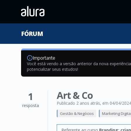
FÓRUM
Importante
Você está vendo a versão anterior da nova experiênci
potencializar seus estudos!
Art & Co
1
Publicado 2 anos atrás
, em 04/04/202
resposta
Gestão & Negócios
Marketing Digita
Referente ao curso
Branding: cria