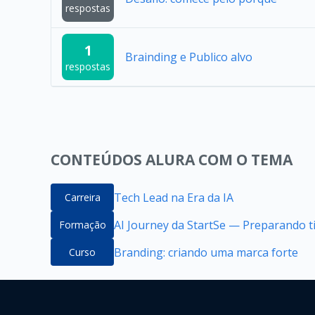
respostas
1
Brainding e Publico alvo
respostas
CONTEÚDOS ALURA COM O TEMA
Tech Lead na Era da IA
Carreira
AI Journey da StartSe — Preparando ti
Formação
Branding: criando uma marca forte
Curso