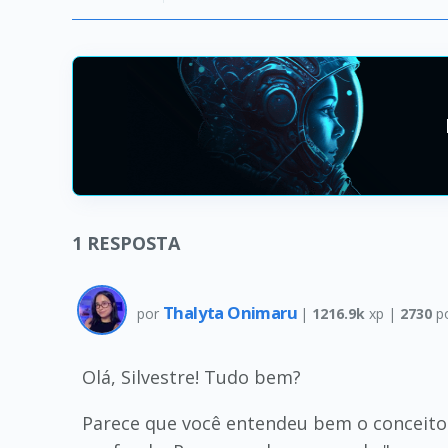
1
RESPOSTA
Thalyta Onimaru
por
|
1216.9k
xp |
2730
p
Olá, Silvestre! Tudo bem?
Parece que você entendeu bem o conceito 