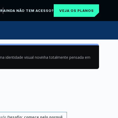
VEJA OS PLANOS
AR
AINDA NÃO TEM ACESSO?
uma identidade visual novinha totalmente pensada em
dade
Desafio: comece pelo porquê