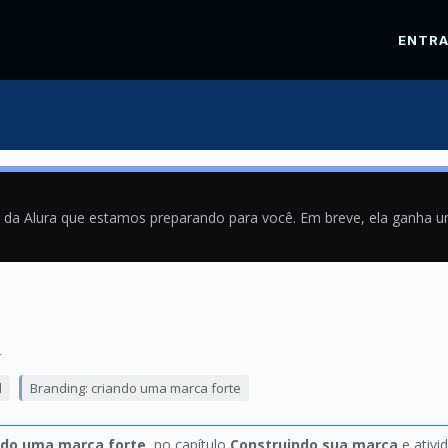
ENTR
a da Alura que estamos preparando para você. Em breve, ela ganha 
4
l
Branding: criando uma marca forte
ndo uma marca forte
, no capítulo
Construindo sua marca
e ativi