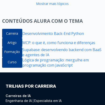
Mostrar mais tópicos
CONTEÚDOS ALURA COM O TEMA
Desenvolvimento Back-End Python
Carreira
MCP: o que é, como funciona e diferenças
Artigo
Supabase: desenvolvendo backend com BaaS
Formação
e agentes de IA
Lógica de programação: mergulhe em
Curso
programação com JavaScript
TRILHAS POR CARREIRA
Carreiras de IA
Engenharia de IA
Especialista em IA
|