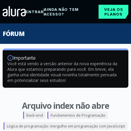
AINDA NÃO TEM
VEJA OS
ENTRAR
ACESSO?
PLANOS
FÓRUM
Importante
Você está vendo a versão anterior da nova experiência da
Alura que estamos preparando para você. Em breve, ela
ganha uma identidade visual novinha totalmente pensada
em potencializar seus estudos!
Arquivo index não abre
Back-end
Fundamentos de Programação
Lógica de programação: mergulhe em programação com JavaScript