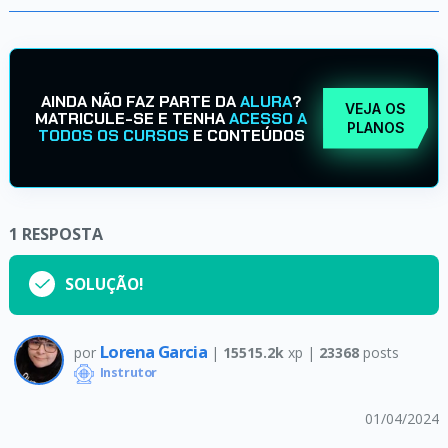
AINDA NÃO FAZ PARTE DA
ALURA
?
VEJA OS
MATRICULE-SE E TENHA
ACESSO A
PLANOS
TODOS OS CURSOS
E CONTEÚDOS
1
RESPOSTA
SOLUÇÃO!
Lorena Garcia
por
|
15515.2k
xp |
23368
posts
Instrutor
01/04/2024