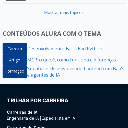
Mostrar mais tópicos
CONTEÚDOS ALURA COM O TEMA
Desenvolvimento Back-End Python
Carreira
MCP: o que é, como funciona e diferenças
Artigo
Supabase: desenvolvendo backend com BaaS
Formação
e agentes de IA
TRILHAS POR CARREIRA
Carreiras de IA
Engenharia de IA
Especialista em IA
|
Carreiras de Dados