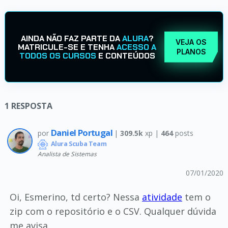
AINDA NÃO FAZ PARTE DA
ALURA
?
VEJA OS
MATRICULE-SE E TENHA
ACESSO A
PLANOS
TODOS OS CURSOS
E CONTEÚDOS
1
RESPOSTA
Daniel Portugal
por
|
309.5k
xp |
464
posts
Alura Scuba Team
Analista de Sistemas
07/01/2020
Oi, Esmerino, td certo? Nessa
atividade
tem o
zip com o repositório e o CSV. Qualquer dúvida
me avisa.