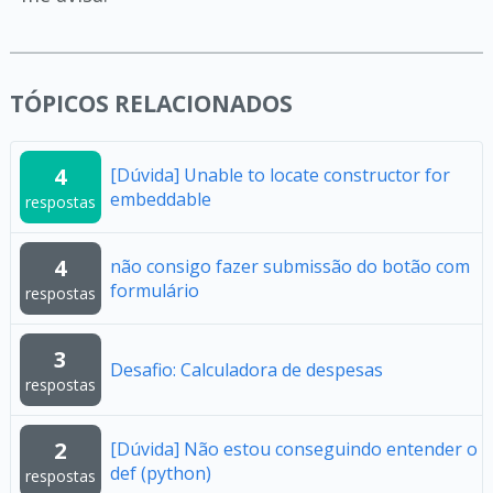
TÓPICOS RELACIONADOS
4
[Dúvida] Unable to locate constructor for
embeddable
respostas
4
não consigo fazer submissão do botão com
formulário
respostas
3
Desafio: Calculadora de despesas
respostas
2
[Dúvida] Não estou conseguindo entender o
def (python)
respostas