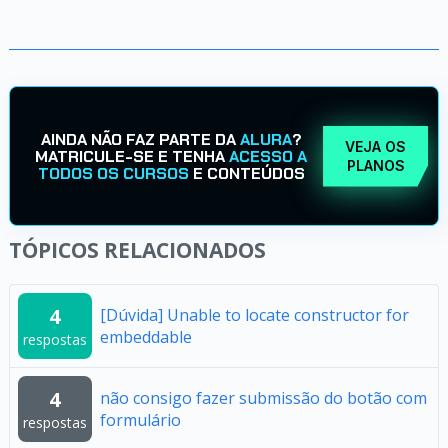
AINDA NÃO FAZ PARTE DA
ALURA
?
VEJA OS
MATRICULE-SE E TENHA
ACESSO A
PLANOS
TODOS OS CURSOS
E CONTEÚDOS
TÓPICOS RELACIONADOS
4
[Dúvida] Unable to locate constructor for
embeddable
respostas
4
não consigo fazer submissão do botão com
formulário
respostas