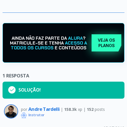
AINDA NÃO FAZ PARTE DA
ALURA
?
VEJA OS
MATRICULE-SE E TENHA
ACESSO A
PLANOS
TODOS OS CURSOS
E CONTEÚDOS
1
RESPOSTA
SOLUÇÃO!
Andre Tardelli
por
|
158.3k
xp |
152
posts
Instrutor