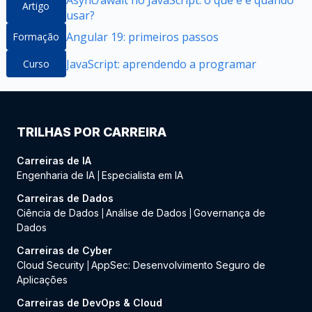
Async/await no JavaScript: o que é e quando
Artigo
usar?
Angular 19: primeiros passos
Formação
JavaScript: aprendendo a programar
Curso
TRILHAS POR CARREIRA
Carreiras de IA
Engenharia de IA
Especialista em IA
|
Carreiras de Dados
Ciência de Dados
Análise de Dados
Governança de
|
|
Dados
Carreiras de Cyber
Cloud Security
AppSec: Desenvolvimento Seguro de
|
Aplicações
Carreiras de DevOps & Cloud