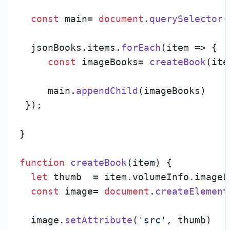
const
 main= 
document
.
querySelector
(
  jsonBooks.
items
.
forEach
(
item
 =>
 {

const
 imageBooks= 
createBook
(ite
     main.
appendChild
(imageBooks)

 });

}

function
createBook
(
item
) {

let
 thumb  = item.
volumeInfo
.
imageL
const
 image= 
document
.
createElement
  image.
setAttribute
(
'src'
, thumb)
