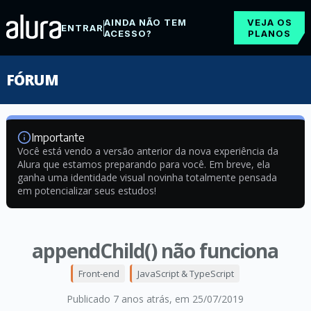
AINDA NÃO TEM
VEJA OS
ENTRAR
ACESSO?
PLANOS
FÓRUM
Importante
Você está vendo a versão anterior da nova experiência da
Alura que estamos preparando para você. Em breve, ela
ganha uma identidade visual novinha totalmente pensada
em potencializar seus estudos!
appendChild() não funciona
Front-end
JavaScript & TypeScript
Publicado 7 anos atrás
, em 25/07/2019