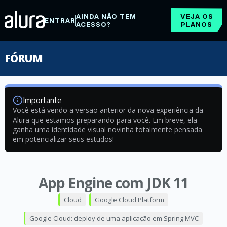
AINDA NÃO TEM
VEJA OS
ENTRAR
ACESSO?
PLANOS
FÓRUM
Importante
Você está vendo a versão anterior da nova experiência da
Alura que estamos preparando para você. Em breve, ela
ganha uma identidade visual novinha totalmente pensada
em potencializar seus estudos!
App Engine com JDK 11
Cloud
Google Cloud Platform
Google Cloud: deploy de uma aplicação em Spring MVC