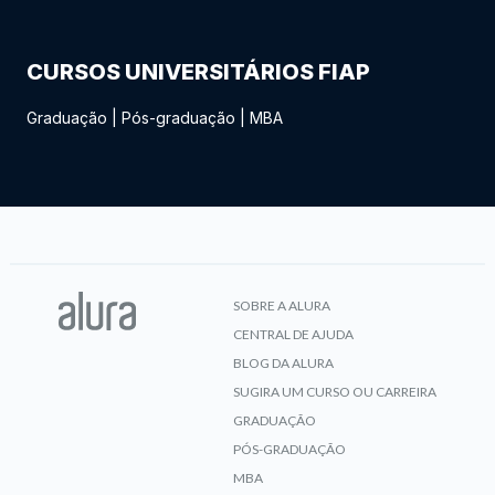
CURSOS UNIVERSITÁRIOS FIAP
Graduação
|
Pós-graduação
|
MBA
SOBRE A ALURA
CENTRAL DE AJUDA
BLOG DA ALURA
SUGIRA UM CURSO OU CARREIRA
GRADUAÇÃO
PÓS-GRADUAÇÃO
MBA